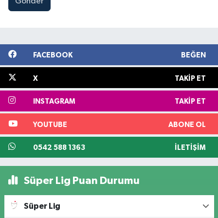
Gönder
FACEBOOK
BEĞEN
X
TAKIP ET
INSTAGRAM
TAKIP ET
YOUTUBE
ABONE OL
0542 588 1363
İLETIŞIM
Süper Lig Puan Durumu
Süper Lig