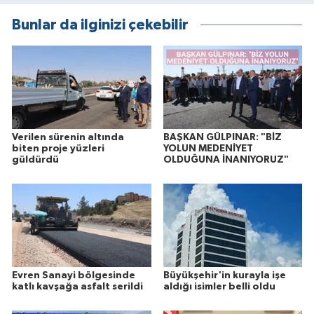
Bunlar da ilginizi çekebilir
Verilen sürenin altında
BAŞKAN GÜLPINAR: "BİZ
biten proje yüzleri
YOLUN MEDENİYET
güldürdü
OLDUĞUNA İNANIYORUZ"
Evren Sanayi bölgesinde
Büyükşehir'in kurayla işe
katlı kavşağa asfalt serildi
aldığı isimler belli oldu