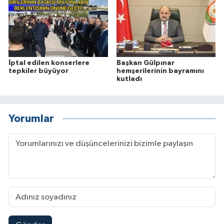
İptal edilen konserlere
Başkan Gülpınar
tepkiler büyüyor
hemşerilerinin bayramını
kutladı
Yorumlar