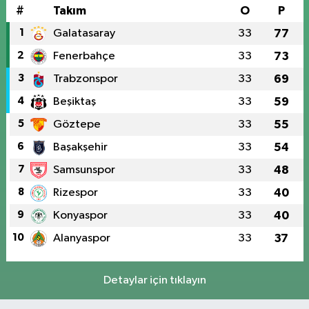
#
Takım
O
P
1
Galatasaray
33
77
2
Fenerbahçe
33
73
3
Trabzonspor
33
69
4
Beşiktaş
33
59
5
Göztepe
33
55
6
Başakşehir
33
54
7
Samsunspor
33
48
8
Rizespor
33
40
9
Konyaspor
33
40
10
Alanyaspor
33
37
Detaylar için tıklayın