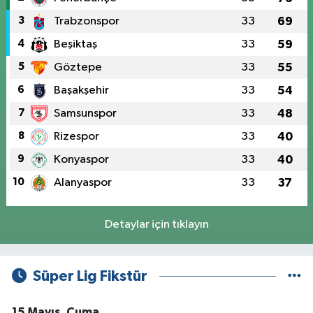
3
Trabzonspor
33
69
4
Beşiktaş
33
59
5
Göztepe
33
55
6
Başakşehir
33
54
7
Samsunspor
33
48
8
Rizespor
33
40
9
Konyaspor
33
40
10
Alanyaspor
33
37
Detaylar için tıklayın
Süper Lig Fikstür
15 Mayıs, Cuma