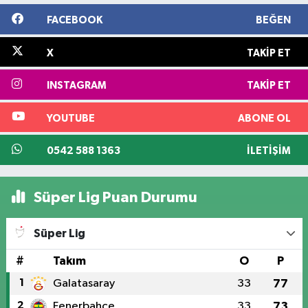
FACEBOOK
BEĞEN
X
TAKIP ET
INSTAGRAM
TAKIP ET
YOUTUBE
ABONE OL
0542 588 1363
İLETIŞIM
Süper Lig Puan Durumu
Süper Lig
#
Takım
O
P
1
Galatasaray
33
77
2
Fenerbahçe
33
73