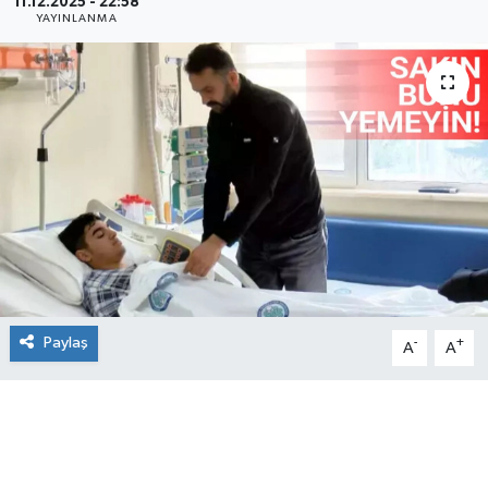
11.12.2025 - 22:58
YAYINLANMA
Paylaş
-
+
A
A