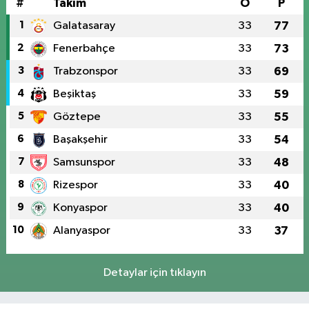
#
Takım
O
P
1
Galatasaray
33
77
2
Fenerbahçe
33
73
3
Trabzonspor
33
69
4
Beşiktaş
33
59
5
Göztepe
33
55
6
Başakşehir
33
54
7
Samsunspor
33
48
8
Rizespor
33
40
9
Konyaspor
33
40
10
Alanyaspor
33
37
Detaylar için tıklayın