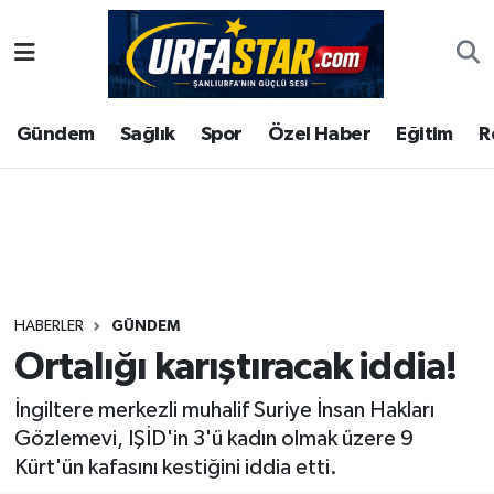
ASAYİS
Şanlıurfa Nöbetçi Eczaneler
Gündem
Sağlık
Spor
Özel Haber
Eğitim
R
ÇEVRE
Şanlıurfa Hava Durumu
DUNYA
Şanlıurfa Namaz Vakitleri
Eğitim
Şanlıurfa Trafik Yoğunluk Haritası
Ekonomi
Süper Lig Puan Durumu ve Fikstür
HABERLER
GÜNDEM
Ortalığı karıştıracak iddia!
Gündem
Tüm Manşetler
İngiltere merkezli muhalif Suriye İnsan Hakları
Kültür
Son Dakika Haberleri
Gözlemevi, IŞİD'in 3'ü kadın olmak üzere 9
Kürt'ün kafasını kestiğini iddia etti.
Magazin
Haber Arşivi