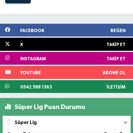
FACEBOOK
BEĞEN
X
TAKIP ET
INSTAGRAM
TAKIP ET
YOUTUBE
ABONE OL
0542 588 1363
İLETIŞIM
Süper Lig Puan Durumu
Süper Lig