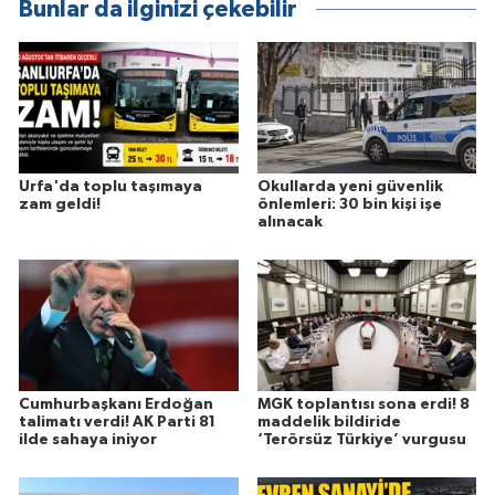
Bunlar da ilginizi çekebilir
Urfa'da toplu taşımaya
Okullarda yeni güvenlik
zam geldi!
önlemleri: 30 bin kişi işe
alınacak
Cumhurbaşkanı Erdoğan
MGK toplantısı sona erdi! 8
talimatı verdi! AK Parti 81
maddelik bildiride
ilde sahaya iniyor
‘Terörsüz Türkiye’ vurgusu