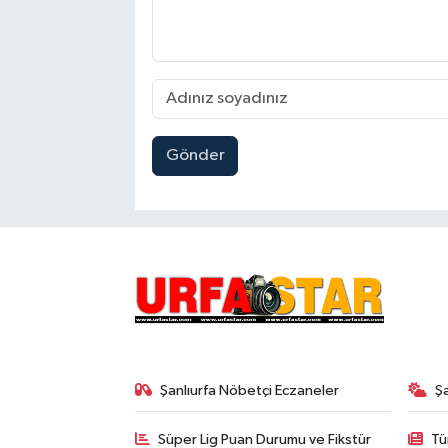
Gönder
Şanlıurfa Nöbetçi Eczaneler
Ş
Süper Lig Puan Durumu ve Fikstür
Tü