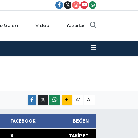
o Galeri
Video
Yazarlar
-
+
A
A
FACEBOOK
BEĞEN
X
TAKIP ET