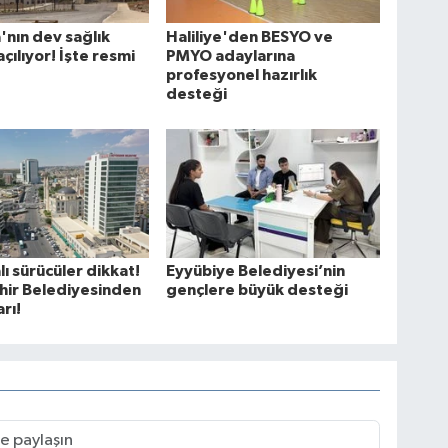
a'nın dev sağlık
Haliliye'den BESYO ve
açılıyor! İşte resmi
PMYO adaylarına
profesyonel hazırlık
desteği
lı sürücüler dikkat!
Eyyübiye Belediyesi’nin
hir Belediyesinden
gençlere büyük desteği
arı!