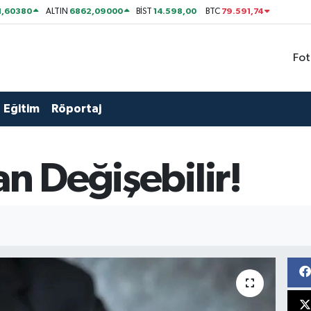
1,60380
6862,09000
14.598,00
79.591,74
ALTIN
BİST
BTC
Fot
Eğitim
Röportaj
an Değişebilir!