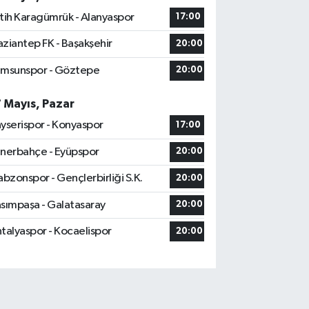
tih Karagümrük - Alanyaspor
17:00
ziantep FK - Başakşehir
20:00
msunspor - Göztepe
20:00
7 Mayıs, Pazar
yserispor - Konyaspor
17:00
nerbahçe - Eyüpspor
20:00
abzonspor - Gençlerbirliği S.K.
20:00
sımpaşa - Galatasaray
20:00
talyaspor - Kocaelispor
20:00