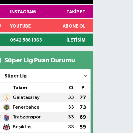
INSTAGRAM
TAKIP ET
YOUTUBE
ABONE OL
0542 588 1363
İLETIŞIM
Süper Lig Puan Durumu
Süper Lig
#
Takım
O
P
1
Galatasaray
33
77
2
Fenerbahçe
33
73
3
Trabzonspor
33
69
4
Beşiktaş
33
59