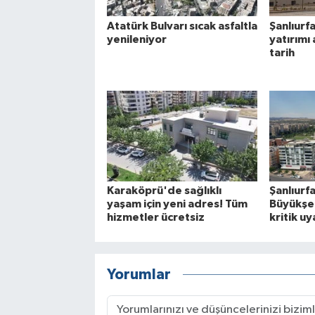
Atatürk Bulvarı sıcak asfaltla
Şanlıurf
yenileniyor
yatırımı 
tarih
Karaköprü'de sağlıklı
Şanlıurfa
yaşam için yeni adres! Tüm
Büyükşe
hizmetler ücretsiz
kritik uy
Yorumlar