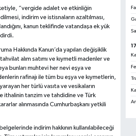
Fa
iyle, “vergide adalet ve etkinliğin
dilmesi, indirim ve istisnaların azaltılması,
Ga
çlandığını, kanun teklifinde vatandaşa ek yük
Sa
dirdi.
1
oruma Hakkında Kanun’da yapılan değişiklik
Ka
ahvilat alım satımı ve kıymetli madenler ve
Fe
eya bunları muhtevi her nevi eşya ve
enlerin rafinajı ile tüm bu eşya ve kıymetlerin,
Tr
yarayan her türlü vasıta ve vesikaların
Ka
ithalinin tanzim ve tahdidine ve Türk
An
kararlar alınmasında Cumhurbaşkanı yetkili
 belgelerinde indirim hakkının kullanılabileceği