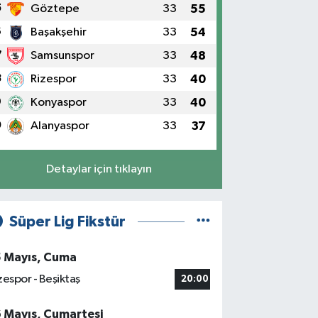
5
Göztepe
33
55
6
Başakşehir
33
54
7
Samsunspor
33
48
8
Rizespor
33
40
9
Konyaspor
33
40
0
Alanyaspor
33
37
Detaylar için tıklayın
Süper Lig Fikstür
5 Mayıs, Cuma
zespor - Beşiktaş
20:00
6 Mayıs, Cumartesi