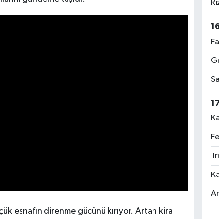
Ri
1
Fa
Ga
Sa
1
Ka
Fe
Tr
Ka
An
ük esnafın direnme gücünü kırıyor. Artan kira