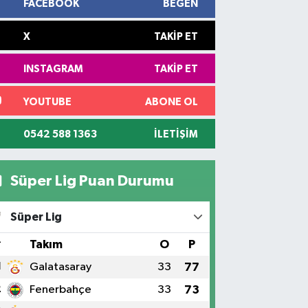
FACEBOOK
BEĞEN
X
TAKIP ET
INSTAGRAM
TAKIP ET
YOUTUBE
ABONE OL
0542 588 1363
İLETIŞIM
Süper Lig Puan Durumu
Süper Lig
#
Takım
O
P
1
Galatasaray
33
77
2
Fenerbahçe
33
73