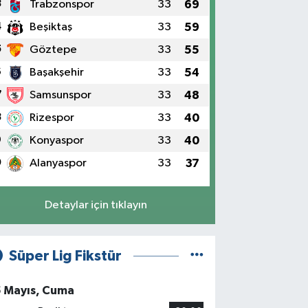
3
Trabzonspor
33
69
4
Beşiktaş
33
59
5
Göztepe
33
55
6
Başakşehir
33
54
7
Samsunspor
33
48
8
Rizespor
33
40
9
Konyaspor
33
40
0
Alanyaspor
33
37
Detaylar için tıklayın
Süper Lig Fikstür
5 Mayıs, Cuma