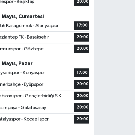
zespor - Beşiktaş
20:00
6 Mayıs, Cumartesi
tih Karagümrük - Alanyaspor
17:00
ziantep FK - Başakşehir
20:00
msunspor - Göztepe
20:00
7 Mayıs, Pazar
yserispor - Konyaspor
17:00
nerbahçe - Eyüpspor
20:00
abzonspor - Gençlerbirliği S.K.
20:00
sımpaşa - Galatasaray
20:00
talyaspor - Kocaelispor
20:00