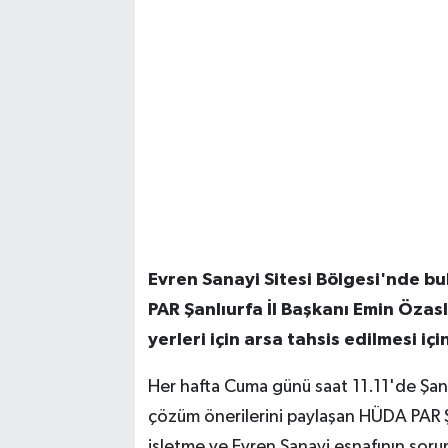
Evren Sanayi Sitesi Bölgesi'nde b
PAR Şanlıurfa İl Başkanı Emin Özasla
yerleri için arsa tahsis edilmesi iç
Her hafta Cuma günü saat 11.11'de Şanl
çözüm önerilerini paylaşan HÜDA PAR Şa
işletme ve Evren Sanayi esnafının soru