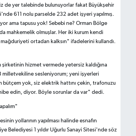
z de yer talebinde bulunuyorlar fakat Büyükşehir
si'nde 611 nolu parselde 232 adet işyeri yapılmış.
lanıyor ama tapusu yok! Sebebi ne? Orman Bölge
ında mahkemelik olmuşlar. Her iki kurum kendi
 mağduriyeti ortadan kalksın" ifadelerini kullandı.
ım şirketinin hizmet vermede yetersiz kaldığına
 milletvekiline sesleniyorum; yeni işyerleri
im bütçem yok, siz elektrik hattını çekin, trafonuzu
hibe edin, diyor. Böyle sorunlar da var" dedi.
yapalım"
esinin yollarının yapılması halinde esnafın
e Belediyesi 1 yıldır Uğurlu Sanayi Sitesi'nde söz