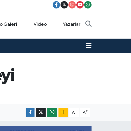
o Galeri
Video
Yazarlar
eyi
-
+
A
A