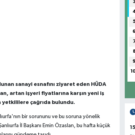
1
ulunan sanayi esnafını ziyaret eden HÜDA
n, artan işyeri fiyatlarına karşın yeni iş
in yetkililere çağrıda bulundu.
ıurfa'nın bir sorununu ve bu soruna yönelik
nlıurfa İl Başkanı Emin Özaslan, bu hafta küçük
1
nlarını gündeme taşıdı.