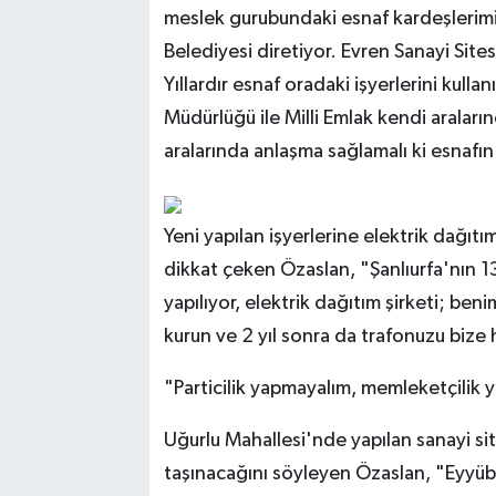
meslek gurubundaki esnaf kardeşlerimi
Belediyesi diretiyor. Evren Sanayi Site
Yıllardır esnaf oradaki işyerlerini kul
Müdürlüğü ile Milli Emlak kendi aralar
aralarında anlaşma sağlamalı ki esnafın
Yeni yapılan işyerlerine elektrik dağıt
dikkat çeken Özaslan, "Şanlıurfa'nın 13
yapılıyor, elektrik dağıtım şirketi; ben
kurun ve 2 yıl sonra da trafonuzu bize 
"Particilik yapmayalım, memleketçilik 
Uğurlu Mahallesi'nde yapılan sanayi sit
taşınacağını söyleyen Özaslan, "Eyyübiy