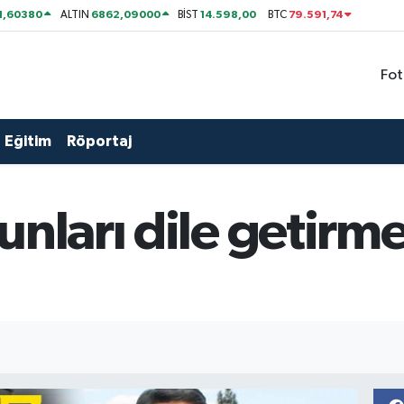
1,60380
6862,09000
14.598,00
79.591,74
ALTIN
BİST
BTC
Fot
Eğitim
Röportaj
unları dile getirm