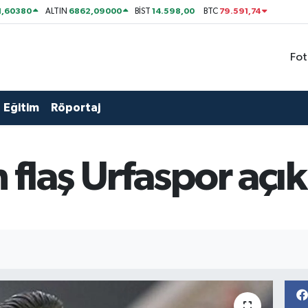
1,60380
6862,09000
14.598,00
79.591,74
ALTIN
BİST
BTC
Fot
Eğitim
Röportaj
 flaş Urfaspor aç