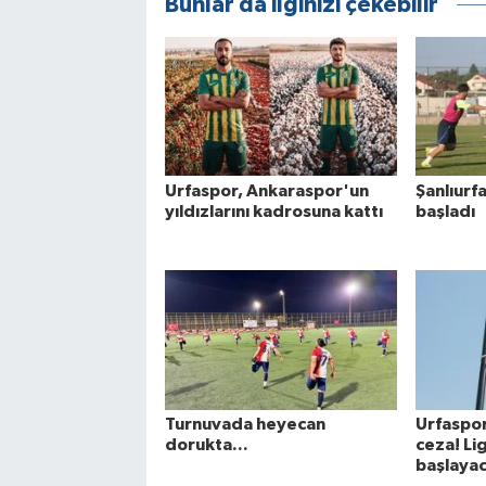
Bunlar da ilginizi çekebilir
Urfaspor, Ankaraspor'un
Şanlıurf
yıldızlarını kadrosuna kattı
başladı
Turnuvada heyecan
Urfaspor
dorukta...
ceza! Li
başlaya