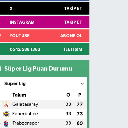
X
TAKIP ET
INSTAGRAM
TAKIP ET
YOUTUBE
ABONE OL
0542 588 1363
İLETIŞIM
Süper Lig Puan Durumu
Süper Lig
#
Takım
O
P
1
Galatasaray
33
77
2
Fenerbahçe
33
73
3
Trabzonspor
33
69