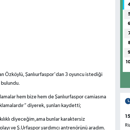
1
 Özköylü, Şanlıurfaspor'dan 3 oyuncu istediği
a bulundu.
lamalar hem bize hem de Şanlıurfaspor camiasına
ıklamalardır” diyerek, şunları kaydetti;
1
kılıklı diyeceğim,ama bunlar karaktersiz
Ri
olayı ve Ş.Urfaspor yardımcı antrenörünü aradım.