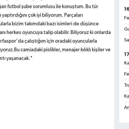
n futbol şube sorumlusu ile konuştum. Bu tür
1
yaptırdığını çok iyi biliyorum. Parçaları
Fa
larla bizim takımdaki bazı isimleri de düşünce
Ga
nı herkes oyuncuya talip olabilir. Biliyoruz ki onlarda
Sa
rfaspor'da çalıştığım için oradaki oyuncularla
uz.Bu camiadaki pislikler, menajer kılıklı kişiler ve
1
ıntı yaşanacak."
Ka
Fe
Tr
Ka
An