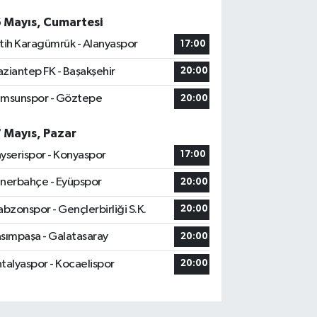
6 Mayıs, Cumartesi
tih Karagümrük - Alanyaspor
17:00
ziantep FK - Başakşehir
20:00
msunspor - Göztepe
20:00
7 Mayıs, Pazar
yserispor - Konyaspor
17:00
nerbahçe - Eyüpspor
20:00
abzonspor - Gençlerbirliği S.K.
20:00
sımpaşa - Galatasaray
20:00
talyaspor - Kocaelispor
20:00