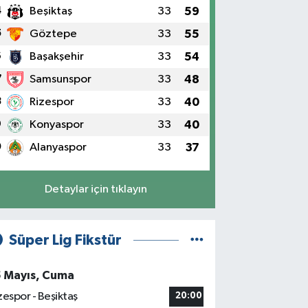
4
Beşiktaş
33
59
5
Göztepe
33
55
6
Başakşehir
33
54
7
Samsunspor
33
48
8
Rizespor
33
40
9
Konyaspor
33
40
0
Alanyaspor
33
37
Detaylar için tıklayın
Süper Lig Fikstür
5 Mayıs, Cuma
zespor - Beşiktaş
20:00