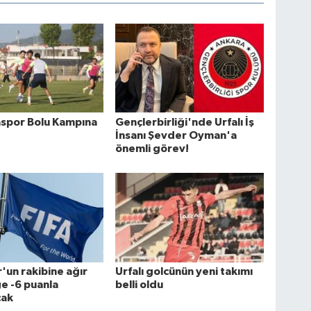
aspor Bolu Kampına
Gençlerbirliği'nde Urfalı İş
İnsanı Şevder Oyman'a
önemli görev!
'un rakibine ağır
Urfalı golcünün yeni takımı
ge -6 puanla
belli oldu
cak