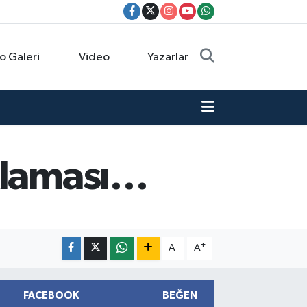
o Galeri
Video
Yazarlar
ıklaması…
-
+
A
A
FACEBOOK
BEĞEN