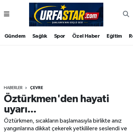
ASAYİS
Şanlıurfa Nöbetçi Eczaneler
Gündem
Sağlık
Spor
Özel Haber
Eğitim
R
ÇEVRE
Şanlıurfa Hava Durumu
DUNYA
Şanlıurfa Namaz Vakitleri
Eğitim
Şanlıurfa Trafik Yoğunluk Haritası
Ekonomi
Süper Lig Puan Durumu ve Fikstür
HABERLER
ÇEVRE
Öztürkmen'den hayati
Gündem
Tüm Manşetler
uyarı...
Kültür
Son Dakika Haberleri
Öztürkmen, sıcakların başlamasıyla birlikte anız
yangınlarına dikkat çekerek yetkililere seslendi ve
Magazin
Haber Arşivi