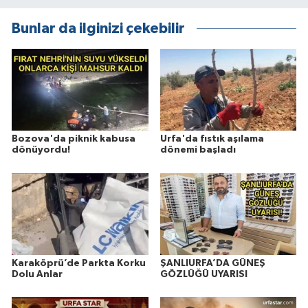
Bunlar da ilginizi çekebilir
Bozova'da piknik kabusa
Urfa'da fıstık aşılama
dönüyordu!
dönemi başladı
Karaköprü’de Parkta Korku
ŞANLIURFA’DA GÜNEŞ
Dolu Anlar
GÖZLÜĞÜ UYARISI