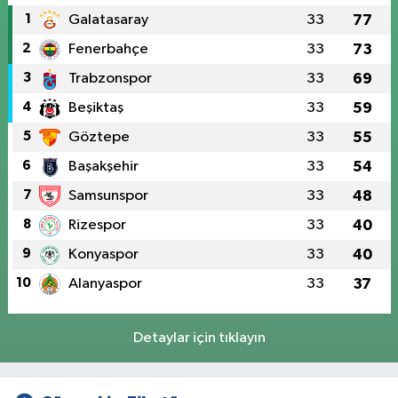
1
Galatasaray
33
77
2
Fenerbahçe
33
73
3
Trabzonspor
33
69
4
Beşiktaş
33
59
5
Göztepe
33
55
6
Başakşehir
33
54
7
Samsunspor
33
48
8
Rizespor
33
40
9
Konyaspor
33
40
10
Alanyaspor
33
37
Detaylar için tıklayın