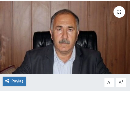
Paylaş
-
+
A
A