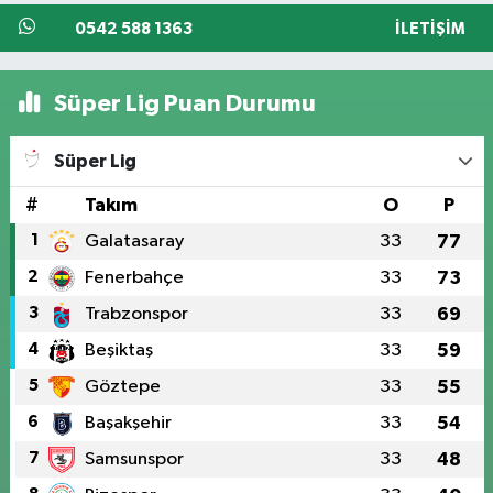
0542 588 1363
İLETIŞIM
Süper Lig Puan Durumu
Süper Lig
#
Takım
O
P
1
Galatasaray
33
77
2
Fenerbahçe
33
73
3
Trabzonspor
33
69
4
Beşiktaş
33
59
5
Göztepe
33
55
6
Başakşehir
33
54
7
Samsunspor
33
48