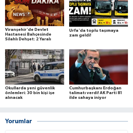
Viranşehir'de Devlet
Urfa'da toplu taşımaya
Hastanesi Bahçesinde
zam geldi!
Silahlı Dehşet: 2 Yaralı
Okullarda yeni güvenlik
Cumhurbaşkanı Erdoğan
önlemleri: 30 bin kişi işe
talimatı verdi! AK Parti 81
alınacak
ilde sahaya iniyor
Yorumlar