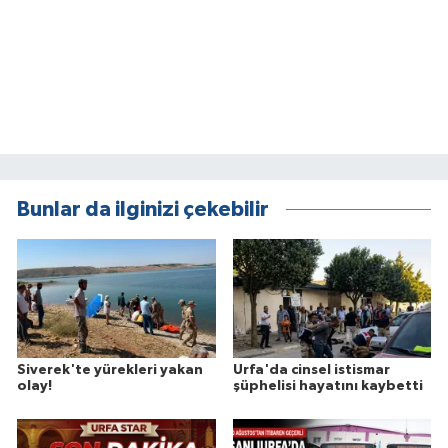
Bunlar da ilginizi çekebilir
Siverek'te yürekleri yakan
Urfa'da cinsel istismar
olay!
şüphelisi hayatını kaybetti