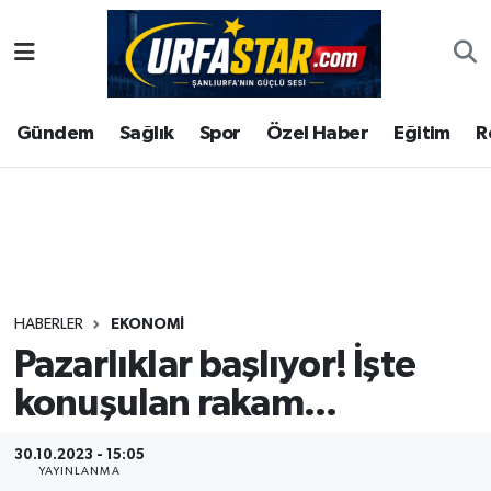
ASAYİS
Şanlıurfa Nöbetçi Eczaneler
Gündem
Sağlık
Spor
Özel Haber
Eğitim
R
ÇEVRE
Şanlıurfa Hava Durumu
DUNYA
Şanlıurfa Namaz Vakitleri
Eğitim
Şanlıurfa Trafik Yoğunluk Haritası
Ekonomi
Süper Lig Puan Durumu ve Fikstür
HABERLER
EKONOMI
Pazarlıklar başlıyor! İşte
Gündem
Tüm Manşetler
konuşulan rakam...
Kültür
Son Dakika Haberleri
30.10.2023 - 15:05
Magazin
Haber Arşivi
YAYINLANMA