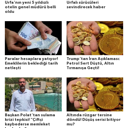
Urfa'nın yeni 5 yıldızlı
Urfalı sürücüleri
otelin genel müdürü belli
sevindirecek haber
oldu
Paralar hesaplara yatıyor!
Trump'tan İran Açıklaması:
Emeklilerin beklediği tarih
Petrol Sert Düştü, Altın
netleşti
Tırmanışa Geçti!
Başkan Polat'tan sulama
Altında rüzgar tersine
krizi tepkisi! "Çiftçi
döndü! Düşüş serisi bitiyor
kaybederse memleket
mu?