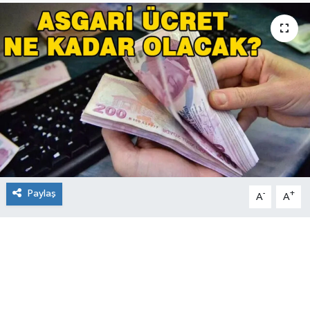
Paylaş
-
+
A
A