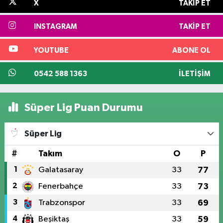
X
TAKIP ET
INSTAGRAM
TAKIP ET
YOUTUBE
ABONE OL
0542 588 1363
İLETIŞIM
Süper Lig Puan Durumu
Süper Lig
#
Takım
O
P
1
Galatasaray
33
77
2
Fenerbahçe
33
73
3
Trabzonspor
33
69
4
Beşiktaş
33
59