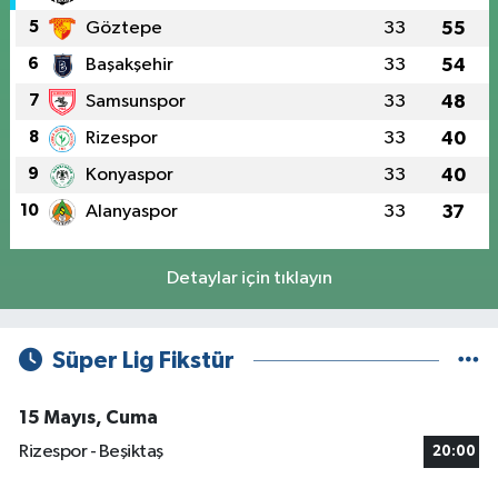
5
Göztepe
33
55
6
Başakşehir
33
54
7
Samsunspor
33
48
8
Rizespor
33
40
9
Konyaspor
33
40
10
Alanyaspor
33
37
Detaylar için tıklayın
Süper Lig Fikstür
15 Mayıs, Cuma
Rizespor - Beşiktaş
20:00