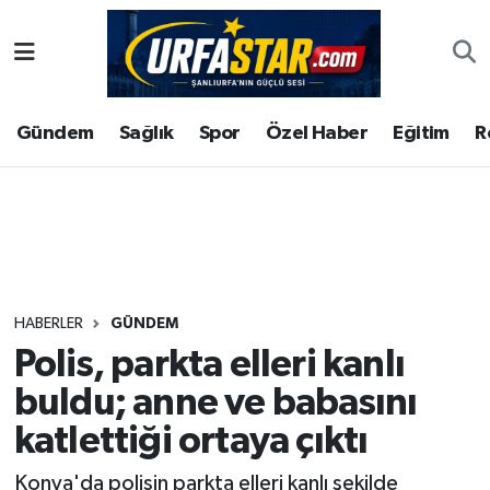
ASAYİS
Şanlıurfa Nöbetçi Eczaneler
Gündem
Sağlık
Spor
Özel Haber
Eğitim
R
ÇEVRE
Şanlıurfa Hava Durumu
DUNYA
Şanlıurfa Namaz Vakitleri
Eğitim
Şanlıurfa Trafik Yoğunluk Haritası
Ekonomi
Süper Lig Puan Durumu ve Fikstür
HABERLER
GÜNDEM
Polis, parkta elleri kanlı
Gündem
Tüm Manşetler
buldu; anne ve babasını
Kültür
Son Dakika Haberleri
katlettiği ortaya çıktı
Magazin
Haber Arşivi
Konya'da polisin parkta elleri kanlı şekilde