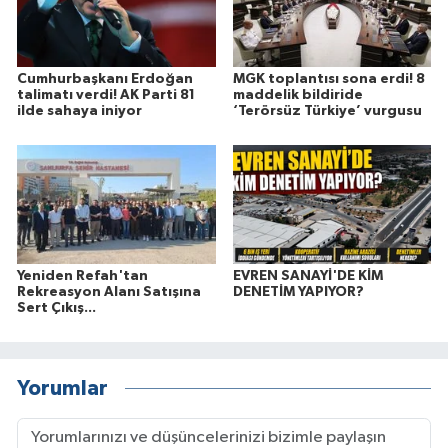
Cumhurbaşkanı Erdoğan
MGK toplantısı sona erdi! 8
talimatı verdi! AK Parti 81
maddelik bildiride
ilde sahaya iniyor
‘Terörsüz Türkiye’ vurgusu
Yeniden Refah'tan
EVREN SANAYİ'DE KİM
Rekreasyon Alanı Satışına
DENETİM YAPIYOR?
Sert Çıkış...
Yorumlar