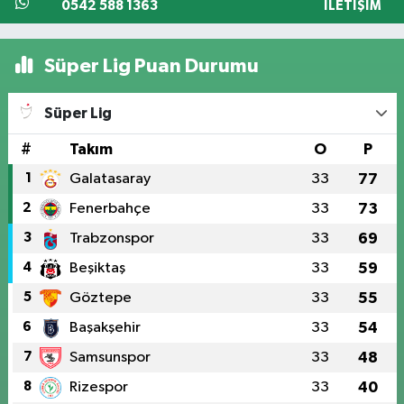
0542 588 1363
İLETIŞIM
Süper Lig Puan Durumu
Süper Lig
#
Takım
O
P
1
Galatasaray
33
77
2
Fenerbahçe
33
73
3
Trabzonspor
33
69
4
Beşiktaş
33
59
5
Göztepe
33
55
6
Başakşehir
33
54
7
Samsunspor
33
48
8
Rizespor
33
40