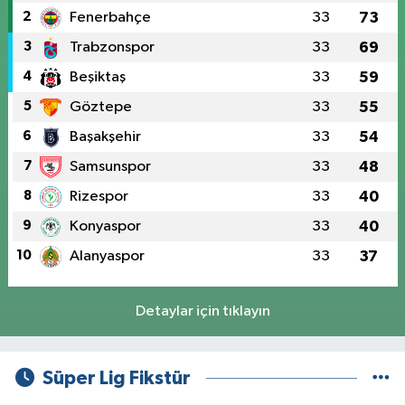
2
Fenerbahçe
33
73
3
Trabzonspor
33
69
4
Beşiktaş
33
59
5
Göztepe
33
55
6
Başakşehir
33
54
7
Samsunspor
33
48
8
Rizespor
33
40
9
Konyaspor
33
40
10
Alanyaspor
33
37
Detaylar için tıklayın
Süper Lig Fikstür