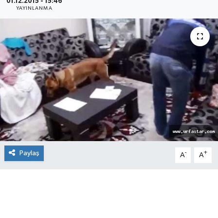
01.12.2015 - 15:46
YAYINLANMA
Paylaş
-
+
A
A