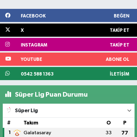
FACEBOOK
BEĞEN
X
TAKIP ET
INSTAGRAM
TAKIP ET
YOUTUBE
ABONE OL
0542 588 1363
İLETIŞIM
Süper Lig Puan Durumu
Süper Lig
#
Takım
O
P
1
Galatasaray
33
77