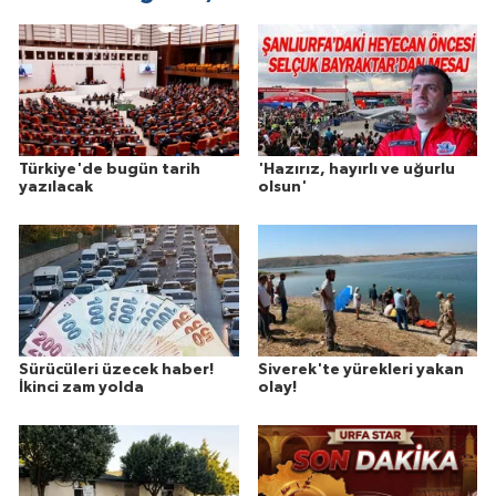
Türkiye'de bugün tarih
'Hazırız, hayırlı ve uğurlu
yazılacak
olsun'
Sürücüleri üzecek haber!
Siverek'te yürekleri yakan
İkinci zam yolda
olay!