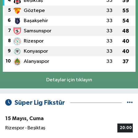
4
Beşiktaş
33
59
5
Göztepe
33
55
6
Başakşehir
33
54
7
Samsunspor
33
48
8
Rizespor
33
40
9
Konyaspor
33
40
10
Alanyaspor
33
37
Detaylar için tıklayın
Süper Lig Fikstür
15 Mayıs, Cuma
Rizespor - Beşiktaş
20:00