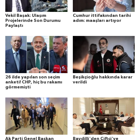
Vekil Başak: Ulaşım
Cumhur ittifakından tarihi
Projelerinde Son Durumu
adım: maaşları artıyor
Paylaştı
26 ilde yapılan son seçim
Beşikçioğlu hakkında karar
anketi! CHP, hiç bu rakamı
verildi
görmemişti
Ak Parti Genel Başkan
Baydilli'den Çiftçi'ye