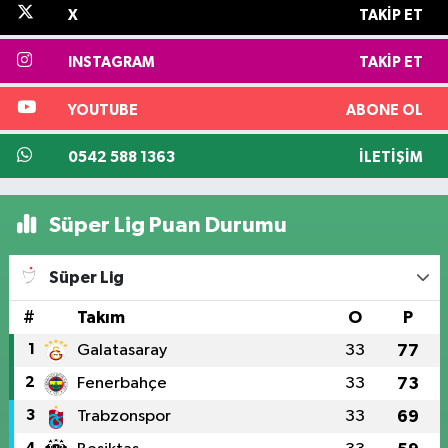
X
TAKIP ET
INSTAGRAM
TAKIP ET
YOUTUBE
ABONE OL
0542 588 1363
İLETIŞIM
Süper Lig Puan Durumu
Süper Lig
#
Takım
O
P
1
Galatasaray
33
77
2
Fenerbahçe
33
73
3
Trabzonspor
33
69