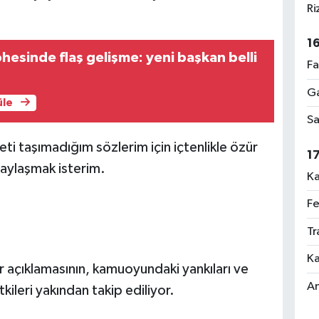
Ri
1
hesinde flaş gelişme: yeni başkan belli
Fa
Ga
üle
Sa
eti taşımadığım sözlerim için içtenlikle özür
1
aylaşmak isterim.
Ka
Fe
Tr
Ka
r açıklamasının, kamuoyundaki yankıları ve
An
ileri yakından takip ediliyor.