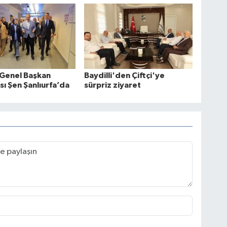
 Genel Başkan
Baydilli'den Çiftçi'ye
sı Şen Şanlıurfa’da
sürpriz ziyaret