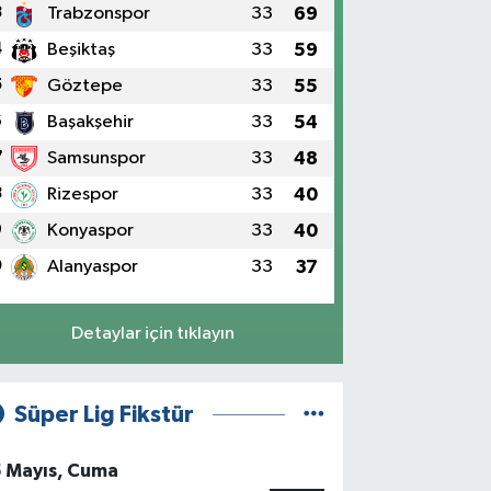
3
Trabzonspor
33
69
4
Beşiktaş
33
59
5
Göztepe
33
55
6
Başakşehir
33
54
7
Samsunspor
33
48
8
Rizespor
33
40
9
Konyaspor
33
40
0
Alanyaspor
33
37
Detaylar için tıklayın
Süper Lig Fikstür
5 Mayıs, Cuma