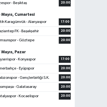
zespor - Beşiktaş
20:00
6 Mayıs, Cumartesi
tih Karagümrük - Alanyaspor
17:00
ziantep FK - Başakşehir
20:00
msunspor - Göztepe
20:00
7 Mayıs, Pazar
yserispor - Konyaspor
17:00
nerbahçe - Eyüpspor
20:00
abzonspor - Gençlerbirliği S.K.
20:00
sımpaşa - Galatasaray
20:00
talyaspor - Kocaelispor
20:00