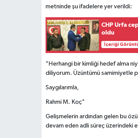
metninde şu ifadelere yer verildi:
CHP Urfa cep
oldu
İçeriği Görünt
​"Herhangi bir kimliği hedef alma niy
diliyorum. Üzüntümü samimiyetle p
​Saygılarımla,
Rahmi M. Koç"
​Gelişmelerin ardından gelen bu özü
devam eden adli süreç üzerindeki etk