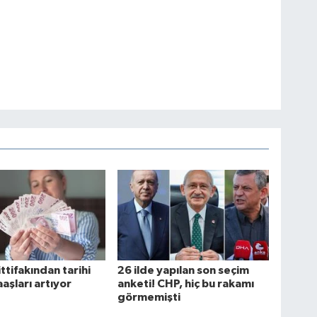
ttifakından tarihi
26 ilde yapılan son seçim
aşları artıyor
anketi! CHP, hiç bu rakamı
görmemişti