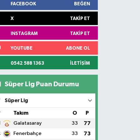
FACEBOOK
BEĞEN
X
TAKIP ET
INSTAGRAM
TAKIP ET
YOUTUBE
ABONE OL
0542 588 1363
İLETIŞIM
Süper Lig Puan Durumu
Süper Lig
#
Takım
O
P
1
Galatasaray
33
77
2
Fenerbahçe
33
73