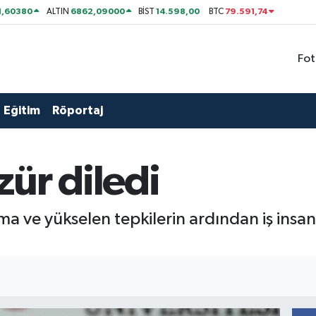
1,60380
6862,09000
14.598,00
79.591,74
ALTIN
BİST
BTC
Fot
Eğitim
Röportaj
ür diledi
ma ve yükselen tepkilerin ardından iş ins