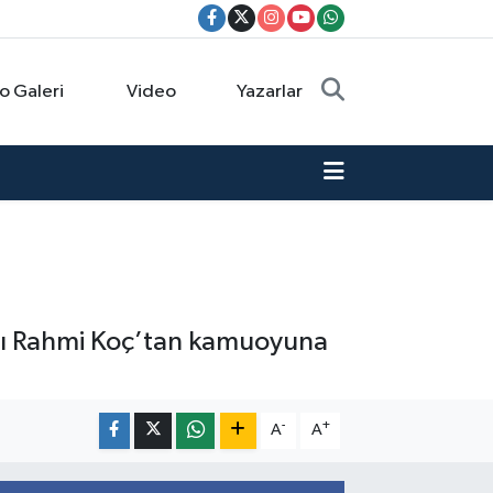
o Galeri
Video
Yazarlar
anı Rahmi Koç’tan kamuoyuna
-
+
A
A