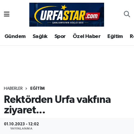
ASAYİS
Şanlıurfa Nöbetçi Eczaneler
Gündem
Sağlık
Spor
Özel Haber
Eğitim
R
ÇEVRE
Şanlıurfa Hava Durumu
DUNYA
Şanlıurfa Namaz Vakitleri
Eğitim
Şanlıurfa Trafik Yoğunluk Haritası
Ekonomi
Süper Lig Puan Durumu ve Fikstür
HABERLER
EĞITIM
Rektörden Urfa vakfına
Gündem
Tüm Manşetler
ziyaret...
Kültür
Son Dakika Haberleri
01.10.2023 - 12:02
Magazin
Haber Arşivi
YAYINLANMA