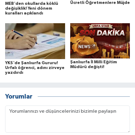
Ücretli Öğretmenlere Müjde
MEB'den okullarda köklü
değişiklik! Yeni dönem
kuralları açıklandı
Şanlıurfa İl Milli Eğitim
YKS'de Şanlıurfa Gururu!
Müdürü değişti!
Urfalı öğrenci, adını zirveye
yazdırdı
Yorumlar