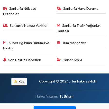
Şanlıurfa Nöbetçi
Şanlıurfa Hava Durumu
Eczaneler
Şanlıurfa Namaz Vakitleri
Şanlıurfa Trafik Yoğunluk
Haritası
Süper Lig Puan Durumu ve
Tüm Manşetler
Fikstür
Son Dakika Haberleri
Haber Arşivi
RSS
Copyright © 2024. Her hakkı saklıdır.
Haber Yazılımı:
TE Bilişim