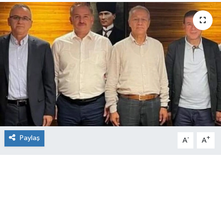
Paylaş
-
+
A
A