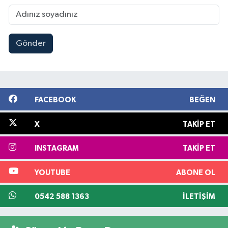
Gönder
FACEBOOK
BEĞEN
X
TAKIP ET
INSTAGRAM
TAKIP ET
YOUTUBE
ABONE OL
0542 588 1363
İLETIŞIM