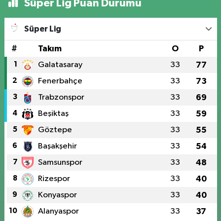
Süper Lig Puan Durumu
Süper Lig
#
Takım
O
P
1
Galatasaray
33
77
2
Fenerbahçe
33
73
3
Trabzonspor
33
69
4
Beşiktaş
33
59
5
Göztepe
33
55
6
Başakşehir
33
54
7
Samsunspor
33
48
8
Rizespor
33
40
9
Konyaspor
33
40
10
Alanyaspor
33
37