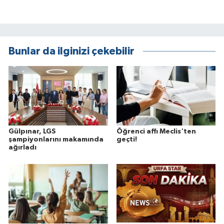
Bunlar da ilginizi çekebilir
Gülpınar, LGS
Öğrenci affı Meclis'ten
şampiyonlarını makamında
geçti!
ağırladı