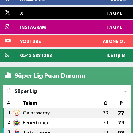
X
TAKIP ET
INSTAGRAM
TAKIP ET
YOUTUBE
ABONE OL
0542 588 1363
İLETIŞIM
Süper Lig Puan Durumu
Süper Lig
#
Takım
O
P
1
Galatasaray
33
77
2
Fenerbahçe
33
73
3
Trabzonspor
33
69