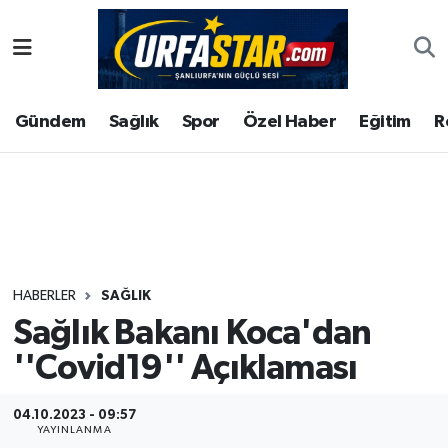
ASAYİS
Şanlıurfa Nöbetçi Eczaneler
Gündem
Sağlık
Spor
Özel Haber
Eğitim
R
ÇEVRE
Şanlıurfa Hava Durumu
DUNYA
Şanlıurfa Namaz Vakitleri
Eğitim
Şanlıurfa Trafik Yoğunluk Haritası
Ekonomi
Süper Lig Puan Durumu ve Fikstür
HABERLER
SAĞLIK
Sağlık Bakanı Koca'dan
Gündem
Tüm Manşetler
''Covid19'' Açıklaması
Kültür
Son Dakika Haberleri
04.10.2023 - 09:57
Magazin
Haber Arşivi
YAYINLANMA