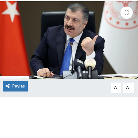
Paylaş
-
+
A
A