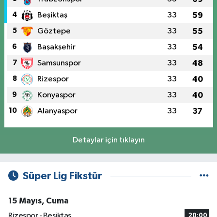
4
Beşiktaş
33
59
5
Göztepe
33
55
6
Başakşehir
33
54
7
Samsunspor
33
48
8
Rizespor
33
40
9
Konyaspor
33
40
10
Alanyaspor
33
37
Detaylar için tıklayın
Süper Lig Fikstür
15 Mayıs, Cuma
Rizespor - Beşiktaş
20:00