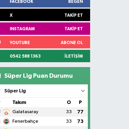
FACEBOOK
BEĞEN
X
TAKIP ET
INSTAGRAM
TAKIP ET
YOUTUBE
ABONE OL
0542 588 1363
İLETIŞIM
Süper Lig Puan Durumu
Süper Lig
#
Takım
O
P
1
Galatasaray
33
77
2
Fenerbahçe
33
73