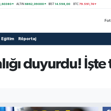
1,60380
6862,09000
14.598,00
79.591,74
ALTIN
BİST
BTC
Fot
Eğitim
Röportaj
lığı duyurdu! İşte