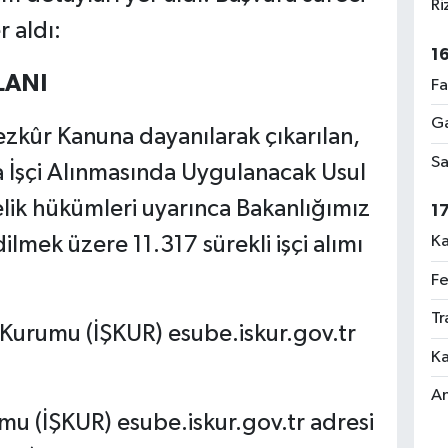
Ri
r aldı:
1
İLANI
Fa
Ga
mezkûr Kanuna dayanılarak çıkarılan,
Sa
 İşçi Alınmasında Uygulanacak Usul
lik hükümleri uyarınca Bakanlığımız
1
ilmek üzere 11.317 sürekli işçi alımı
Ka
Fe
Tr
İş Kurumu (İŞKUR) esube.iskur.gov.tr
Ka
An
umu (İŞKUR) esube.iskur.gov.tr adresi