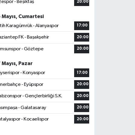
zespor - Beşiktaş
20:00
6 Mayıs, Cumartesi
tih Karagümrük - Alanyaspor
17:00
ziantep FK - Başakşehir
20:00
msunspor - Göztepe
20:00
7 Mayıs, Pazar
yserispor - Konyaspor
17:00
nerbahçe - Eyüpspor
20:00
abzonspor - Gençlerbirliği S.K.
20:00
sımpaşa - Galatasaray
20:00
talyaspor - Kocaelispor
20:00