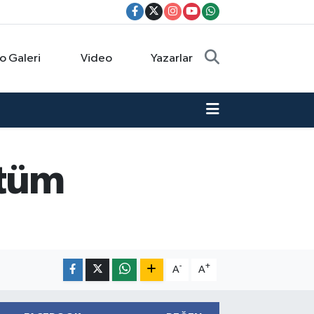
o Galeri
Video
Yazarlar
 tüm
-
+
A
A