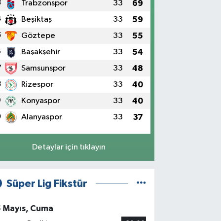
3
Trabzonspor
33
69
4
Beşiktaş
33
59
5
Göztepe
33
55
6
Başakşehir
33
54
7
Samsunspor
33
48
8
Rizespor
33
40
9
Konyaspor
33
40
0
Alanyaspor
33
37
Detaylar için tıklayın
Süper Lig Fikstür
5 Mayıs, Cuma