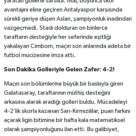
yaratan gollerle sarsıldı. Maç boyunca skor
avantajını eline geçiren Antalyaspor karşısında
sürekli geriye düşen Aslan, şampiyonluk inadından
vazgeçmedi. Stadı dolduran on binlerce
taraftarın desteğiyle her seferinde eşitliği
yakalayan Cimbom, maçın son anlarında adeta bir
futbol mucizesine imza attı.
​Son Dakika Golleriyle Gelen Zafer: 4-2!
​Maçın son bölümlerine büyük bir baskıyla giren
Galatasaray, taraftarının müthiş desteğini
arkasına alarak aradığı golleri buldu. Mücadeleyi
4-2’lik skorla kazanan Sarı-Kırmızılılar, puan farkını
açarak ligin bitimine bir hafta kala matematiksel
olarak şampiyonluğunu ilan etti. Bu galibiyet,