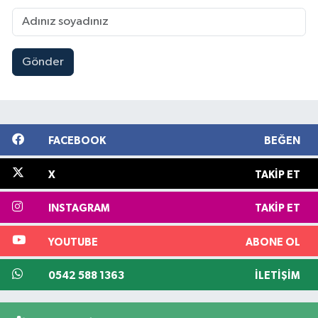
Gönder
FACEBOOK
BEĞEN
X
TAKIP ET
INSTAGRAM
TAKIP ET
YOUTUBE
ABONE OL
0542 588 1363
İLETIŞIM