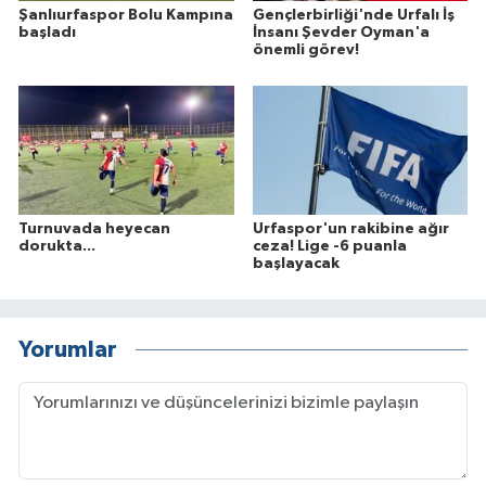
Şanlıurfaspor Bolu Kampına
Gençlerbirliği'nde Urfalı İş
başladı
İnsanı Şevder Oyman'a
önemli görev!
Turnuvada heyecan
Urfaspor'un rakibine ağır
dorukta...
ceza! Lige -6 puanla
başlayacak
Yorumlar