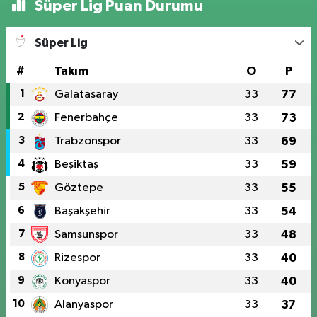
Süper Lig Puan Durumu
Süper Lig
#
Takım
O
P
1
Galatasaray
33
77
2
Fenerbahçe
33
73
3
Trabzonspor
33
69
4
Beşiktaş
33
59
5
Göztepe
33
55
6
Başakşehir
33
54
7
Samsunspor
33
48
8
Rizespor
33
40
9
Konyaspor
33
40
10
Alanyaspor
33
37