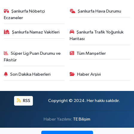
Şanlıurfa Nöbetçi
Şanlıurfa Hava Durumu
Eczaneler
Şanlıurfa Namaz Vakitleri
Şanlıurfa Trafik Yoğunluk
Haritası
Süper Lig Puan Durumu ve
Tüm Manşetler
Fikstür
Son Dakika Haberleri
Haber Arşivi
RSS
Copyright © 2024. Her hakkı saklıdır.
Haber Yazılımı:
TE Bilişim