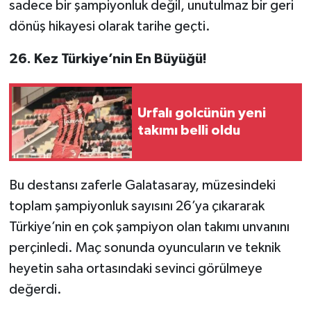
sadece bir şampiyonluk değil, unutulmaz bir geri
dönüş hikayesi olarak tarihe geçti.
​26. Kez Türkiye’nin En Büyüğü!
Urfalı golcünün yeni
takımı belli oldu
​Bu destansı zaferle Galatasaray, müzesindeki
toplam şampiyonluk sayısını 26’ya çıkararak
Türkiye’nin en çok şampiyon olan takımı unvanını
perçinledi. Maç sonunda oyuncuların ve teknik
heyetin saha ortasındaki sevinci görülmeye
değerdi.