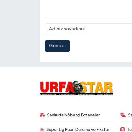
Gönder
Şanlıurfa Nöbetçi Eczaneler
Ş
Süper Lig Puan Durumu ve Fikstür
Tü