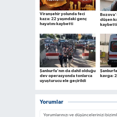
Viranşehir yolunda feci
Bozova'
kaza: 22 yaşındaki genç
düşen kı
hayatını kaybetti
kaybetti
Şanlıurfa'nın da dahil olduğu
Şanlıurfa
dev operasyonda tonlarca
kavga: 2
uyuşturucu ele geçirildi
Yorumlar