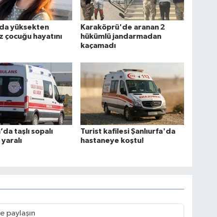
da yüksekten
Karaköprü'de aranan 2
z çocuğu hayatını
hükümlü jandarmadan
kaçamadı
’da taşlı sopalı
Turist kafilesi Şanlıurfa'da
 yaralı
hastaneye koştu!