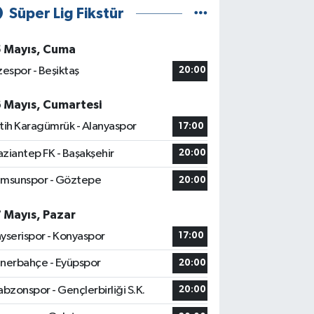
Süper Lig Fikstür
5 Mayıs, Cuma
zespor - Beşiktaş
20:00
6 Mayıs, Cumartesi
tih Karagümrük - Alanyaspor
17:00
ziantep FK - Başakşehir
20:00
msunspor - Göztepe
20:00
7 Mayıs, Pazar
yserispor - Konyaspor
17:00
nerbahçe - Eyüpspor
20:00
abzonspor - Gençlerbirliği S.K.
20:00