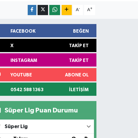
-
+
A
A
FACEBOOK
BEĞEN
X
TAKIP ET
INSTAGRAM
TAKIP ET
YOUTUBE
ABONE OL
0542 588 1363
İLETIŞIM
Süper Lig Puan Durumu
Süper Lig