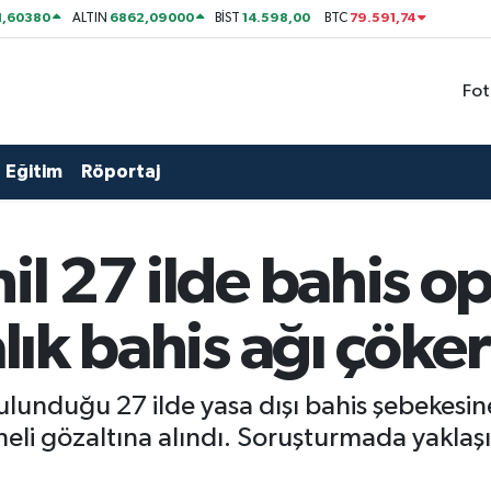
1,60380
6862,09000
14.598,00
79.591,74
ALTIN
BİST
BTC
Fot
Eğitim
Röportaj
hil 27 ilde bahis 
alık bahis ağı çöker
ulunduğu 27 ilde yasa dışı bahis şebekesi
i gözaltına alındı. Soruşturmada yaklaşık 1