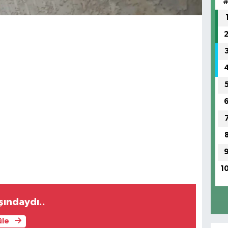
1
şındaydı..
üle