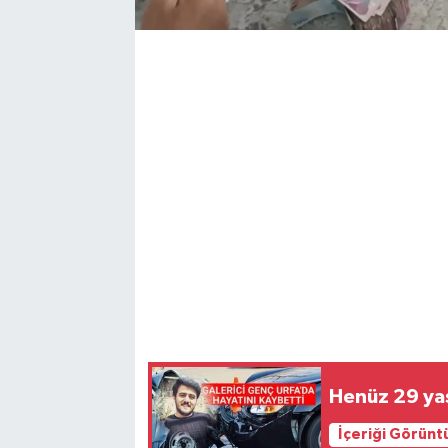
Henüz 29 ya
İçeriği Görünt