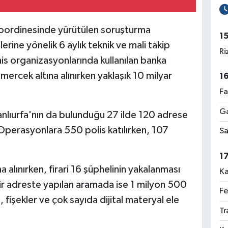
koordinesinde yürütülen soruşturma
1
erine yönelik 6 aylık teknik ve mali takip
Ri
his organizasyonlarında kullanılan banka
mercek altına alınırken yaklaşık 10 milyar
1
Fa
Ga
nlıurfa'nın da bulunduğu 27 ilde 120 adrese
perasyonlara 550 polis katılırken, 107
Sa
1
alınırken, firari 16 şüphelinin yakalanması
Ka
. Bir adreste yapılan aramada ise 1 milyon 500
Fe
 fişekler ve çok sayıda dijital materyal ele
Tr