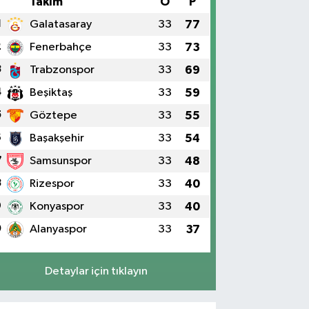
#
Takım
O
P
1
Galatasaray
33
77
2
Fenerbahçe
33
73
3
Trabzonspor
33
69
4
Beşiktaş
33
59
5
Göztepe
33
55
6
Başakşehir
33
54
7
Samsunspor
33
48
8
Rizespor
33
40
9
Konyaspor
33
40
0
Alanyaspor
33
37
Detaylar için tıklayın