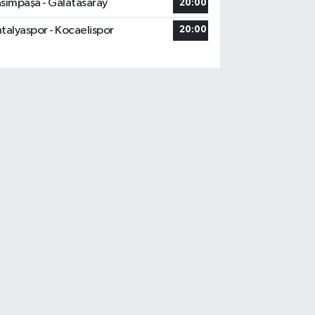
sımpaşa - Galatasaray
20:00
talyaspor - Kocaelispor
20:00