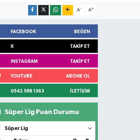
-
+
A
A
FACEBOOK
BEĞEN
X
TAKIP ET
INSTAGRAM
TAKIP ET
YOUTUBE
ABONE OL
0542 588 1363
İLETIŞIM
Süper Lig Puan Durumu
Süper Lig