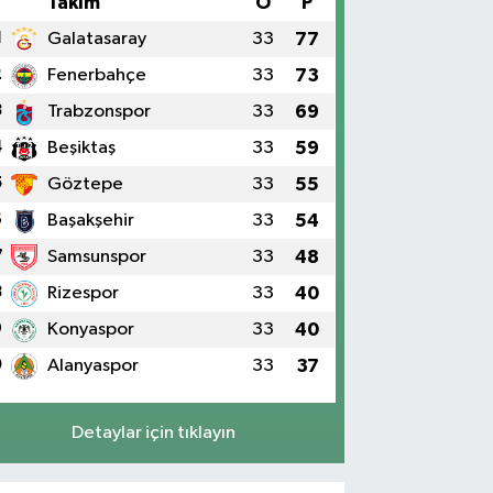
#
Takım
O
P
1
Galatasaray
33
77
2
Fenerbahçe
33
73
3
Trabzonspor
33
69
4
Beşiktaş
33
59
5
Göztepe
33
55
6
Başakşehir
33
54
7
Samsunspor
33
48
8
Rizespor
33
40
9
Konyaspor
33
40
0
Alanyaspor
33
37
Detaylar için tıklayın