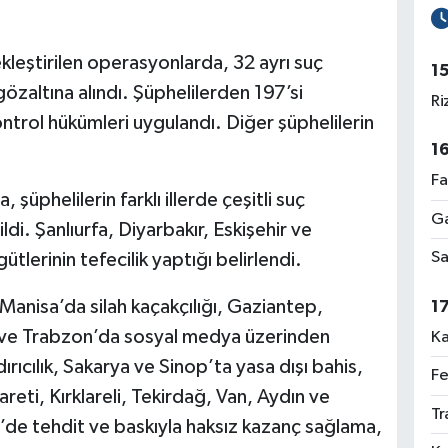
kleştirilen operasyonlarda, 32 ayrı suç
1
zaltına alındı. Şüphelilerden 197’si
Ri
ontrol hükümleri uygulandı. Diğer şüphelilerin
1
Fa
üphelilerin farklı illerde çeşitli suç
Ga
di. Şanlıurfa, Diyarbakır, Eskişehir ve
Sa
tlerinin tefecilik yaptığı belirlendi.
anisa’da silah kaçakçılığı, Gaziantep,
1
k ve Trabzon’da sosyal medya üzerinden
Ka
rıcılık, Sakarya ve Sinop’ta yasa dışı bahis,
Fe
eti, Kırklareli, Tekirdağ, Van, Aydın ve
Tr
’de tehdit ve baskıyla haksız kazanç sağlama,