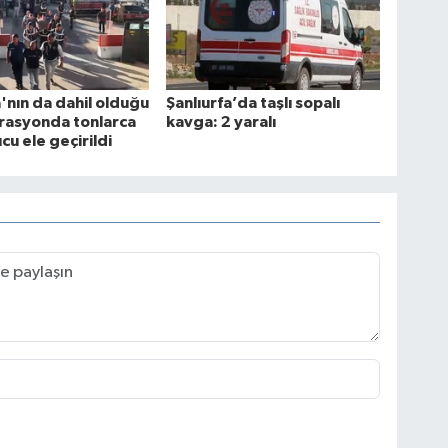
a'nın da dahil olduğu
Şanlıurfa’da taşlı sopalı
rasyonda tonlarca
kavga: 2 yaralı
cu ele geçirildi