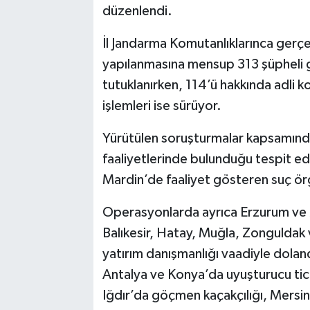
düzenlendi.
İl Jandarma Komutanlıklarınca gerçe
yapılanmasına mensup 313 şüpheli gö
tutuklanırken, 114’ü hakkında adli k
işlemleri ise sürüyor.
Yürütülen soruşturmalar kapsamında, ş
faaliyetlerinde bulunduğu tespit edil
Mardin’de faaliyet gösteren suç örgü
Operasyonlarda ayrıca Erzurum ve M
Balıkesir, Hatay, Muğla, Zongulda
yatırım danışmanlığı vaadiyle dolandı
Antalya ve Konya’da uyuşturucu ticar
Iğdır’da göçmen kaçakçılığı, Mersin