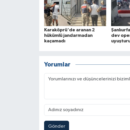
Karaköprü'de aranan 2
Şanlıurf
hükümlü jandarmadan
dev ope
kaçamadı
uyuşturu
Yorumlar
Gönder