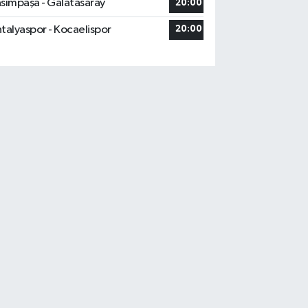
sımpaşa - Galatasaray
20:00
talyaspor - Kocaelispor
20:00