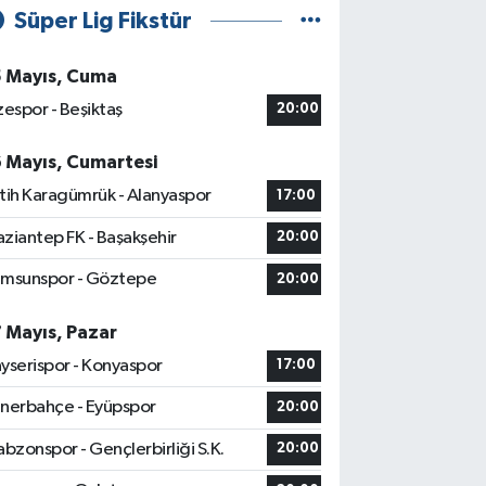
Süper Lig Fikstür
5 Mayıs, Cuma
zespor - Beşiktaş
20:00
6 Mayıs, Cumartesi
tih Karagümrük - Alanyaspor
17:00
ziantep FK - Başakşehir
20:00
msunspor - Göztepe
20:00
7 Mayıs, Pazar
yserispor - Konyaspor
17:00
nerbahçe - Eyüpspor
20:00
abzonspor - Gençlerbirliği S.K.
20:00