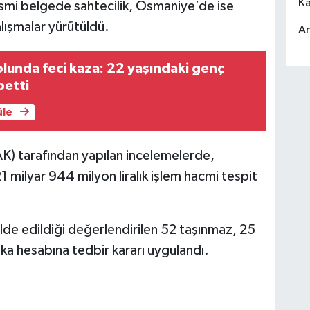
Ka
 resmi belgede sahtecilik, Osmaniye’de ise
alışmalar yürütüldü.
An
olunda feci kaza: 22 yaşındaki genç
betti
üle
AK) tarafından yapılan incelemelerde,
1 milyar 944 milyon liralık işlem hacmi tespit
e edildiği değerlendirilen 52 taşınmaz, 25
ka hesabına tedbir kararı uygulandı.