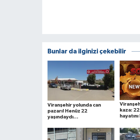
Bunlar da ilginizi çekebilir
Viranşeh
Viranşehir yolunda can
kaza: 22
pazarı! Henüz 22
hayatını
yaşındaydı…