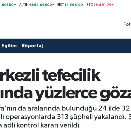
1,60380
6862,09000
14.598,00
79.591,74
ALTIN
BİST
BTC
Fot
Eğitim
Röportaj
kezli tefecilik
nda yüzlerce göza
fa’nın da aralarında bulunduğu 24 ilde 32
ı operasyonlarda 313 şüpheli yakalandı. Ş
adli kontrol kararı verildi.