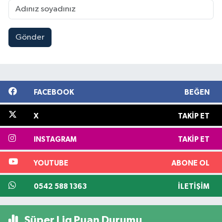
Gönder
FACEBOOK
BEĞEN
X
TAKIP ET
INSTAGRAM
TAKIP ET
YOUTUBE
ABONE OL
0542 588 1363
İLETIŞIM
Süper Lig Puan Durumu