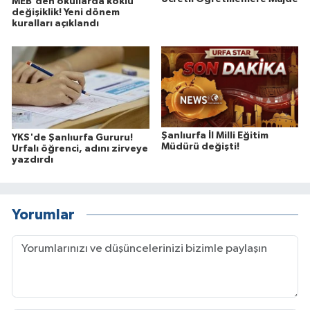
MEB'den okullarda köklü
değişiklik! Yeni dönem
kuralları açıklandı
Şanlıurfa İl Milli Eğitim
YKS'de Şanlıurfa Gururu!
Müdürü değişti!
Urfalı öğrenci, adını zirveye
yazdırdı
Yorumlar