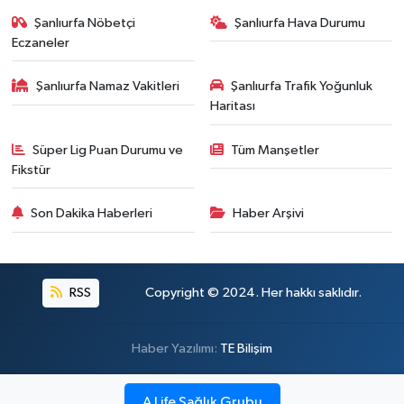
Şanlıurfa Nöbetçi
Şanlıurfa Hava Durumu
Eczaneler
Şanlıurfa Namaz Vakitleri
Şanlıurfa Trafik Yoğunluk
Haritası
Süper Lig Puan Durumu ve
Tüm Manşetler
Fikstür
Son Dakika Haberleri
Haber Arşivi
RSS
Copyright © 2024. Her hakkı saklıdır.
Haber Yazılımı:
TE Bilişim
A Life Sağlık Grubu