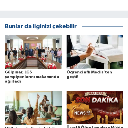
Bunlar da ilginizi çekebilir
Gülpınar, LGS
Öğrenci affı Meclis'ten
şampiyonlarını makamında
geçti!
ağırladı
Ücretli Öğretmenlere Müjde