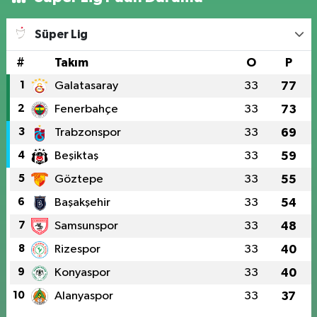
Süper Lig
#
Takım
O
P
1
Galatasaray
33
77
2
Fenerbahçe
33
73
3
Trabzonspor
33
69
4
Beşiktaş
33
59
5
Göztepe
33
55
6
Başakşehir
33
54
7
Samsunspor
33
48
8
Rizespor
33
40
9
Konyaspor
33
40
10
Alanyaspor
33
37