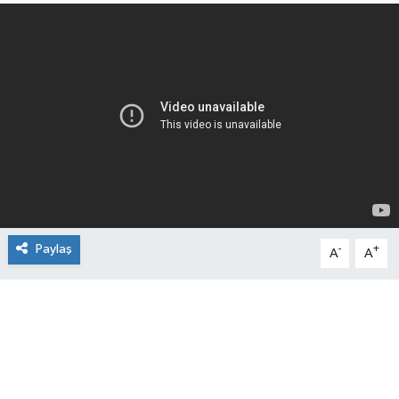
Paylaş
-
+
A
A