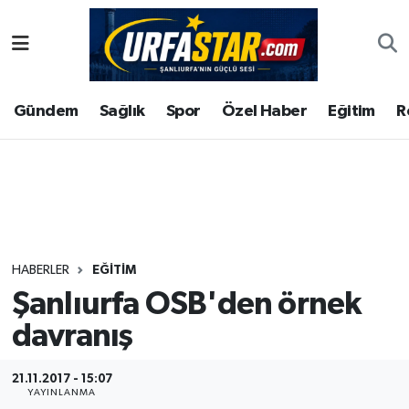
ASAYİS
Şanlıurfa Nöbetçi Eczaneler
Gündem
Sağlık
Spor
Özel Haber
Eğitim
R
ÇEVRE
Şanlıurfa Hava Durumu
DUNYA
Şanlıurfa Namaz Vakitleri
Eğitim
Şanlıurfa Trafik Yoğunluk Haritası
Ekonomi
Süper Lig Puan Durumu ve Fikstür
HABERLER
EĞITIM
Şanlıurfa OSB'den örnek
Gündem
Tüm Manşetler
davranış
Kültür
Son Dakika Haberleri
21.11.2017 - 15:07
Magazin
Haber Arşivi
YAYINLANMA