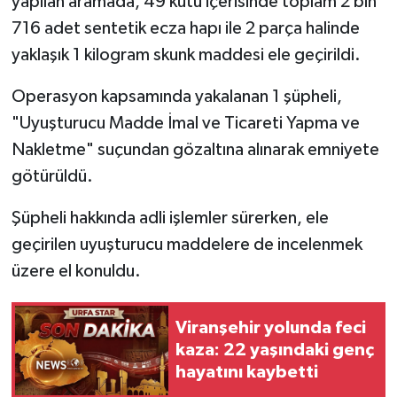
yapılan aramada, 49 kutu içerisinde toplam 2 bin
716 adet sentetik ecza hapı ile 2 parça halinde
yaklaşık 1 kilogram skunk maddesi ele geçirildi.
Operasyon kapsamında yakalanan 1 şüpheli,
"Uyuşturucu Madde İmal ve Ticareti Yapma ve
Nakletme" suçundan gözaltına alınarak emniyete
götürüldü.
Şüpheli hakkında adli işlemler sürerken, ele
geçirilen uyuşturucu maddelere de incelenmek
üzere el konuldu.
Viranşehir yolunda feci
kaza: 22 yaşındaki genç
hayatını kaybetti