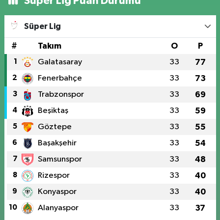
Süper Lig Puan Durumu
Süper Lig
#
Takım
O
P
1
Galatasaray
33
77
2
Fenerbahçe
33
73
3
Trabzonspor
33
69
4
Beşiktaş
33
59
5
Göztepe
33
55
6
Başakşehir
33
54
7
Samsunspor
33
48
8
Rizespor
33
40
9
Konyaspor
33
40
10
Alanyaspor
33
37