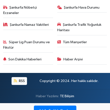
Şanlıurfa Nöbetçi
Şanlıurfa Hava Durumu
Eczaneler
Şanlıurfa Namaz Vakitleri
Şanlıurfa Trafik Yoğunluk
Haritası
Süper Lig Puan Durumu ve
Tüm Manşetler
Fikstür
Son Dakika Haberleri
Haber Arşivi
RSS
Copyright © 2024. Her hakkı saklıdır.
Haber Yazılımı:
TE Bilişim