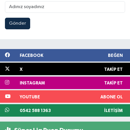
Gönder
FACEBOOK
BEĞEN
X
TAKIP ET
INSTAGRAM
TAKIP ET
YOUTUBE
ABONE OL
0542 588 1363
İLETIŞIM