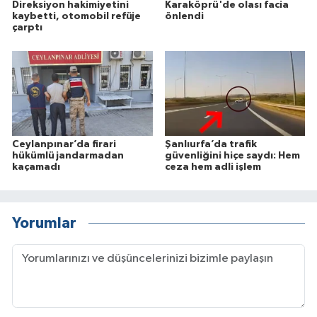
Direksiyon hakimiyetini
Karaköprü'de olası facia
kaybetti, otomobil refüje
önlendi
çarptı
Ceylanpınar’da firari
Şanlıurfa’da trafik
hükümlü jandarmadan
güvenliğini hiçe saydı: Hem
kaçamadı
ceza hem adli işlem
Yorumlar