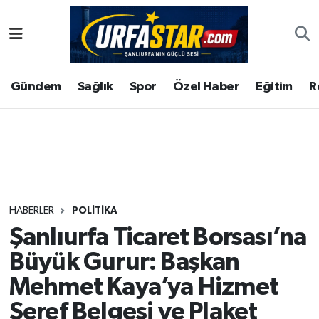
ASAYİS
Şanlıurfa Nöbetçi Eczaneler
Gündem
Sağlık
Spor
Özel Haber
Eğitim
R
ÇEVRE
Şanlıurfa Hava Durumu
DUNYA
Şanlıurfa Namaz Vakitleri
Eğitim
Şanlıurfa Trafik Yoğunluk Haritası
Ekonomi
Süper Lig Puan Durumu ve Fikstür
HABERLER
POLITIKA
Şanlıurfa Ticaret Borsası’na
Gündem
Tüm Manşetler
Büyük Gurur: Başkan
Kültür
Son Dakika Haberleri
Mehmet Kaya’ya Hizmet
Şeref Belgesi ve Plaket
Magazin
Haber Arşivi