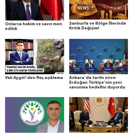
Şanlıurfa ve Bölge İllerinde
Onlarca hakim ve savcı men
Kritik Değişim!
edildi
Vali Aygöl'den flaş açıklama
Ankara'da tarihi zirve:
Erdoğan Türkiye'nin yeni
savunma hedefini duyurdu