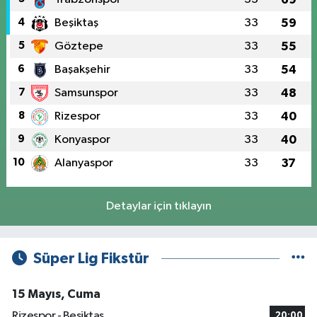
4
Beşiktaş
33
59
5
Göztepe
33
55
6
Başakşehir
33
54
7
Samsunspor
33
48
8
Rizespor
33
40
9
Konyaspor
33
40
10
Alanyaspor
33
37
Detaylar için tıklayın
Süper Lig Fikstür
15 Mayıs, Cuma
Rizespor - Beşiktaş
20:00