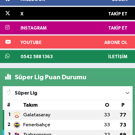
X
TAKIP ET
INSTAGRAM
TAKIP ET
YOUTUBE
ABONE OL
0542 588 1363
İLETIŞIM
Süper Lig Puan Durumu
Süper Lig
#
Takım
O
P
1
Galatasaray
33
77
2
Fenerbahçe
33
73
3
Trabzonspor
33
69