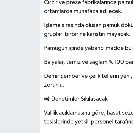
Çırçır ve prese fabrikalarında pamuk
ortamlarda muhafaza edilecek.
İşleme sırasında oluşan pamuk dökün
grupları birbirine karıştırılmayacak.
Pamuğun içinde yabancı madde bu
Balyalar, temiz ve sağlam %100 pamu
Demir çember ve çelik tellerin yeni
zorunlu.
🚜 Denetimler Sıkılaşacak
Valilik açıklamasına göre, hasat se
tesislerinde yetkili personel tarafı