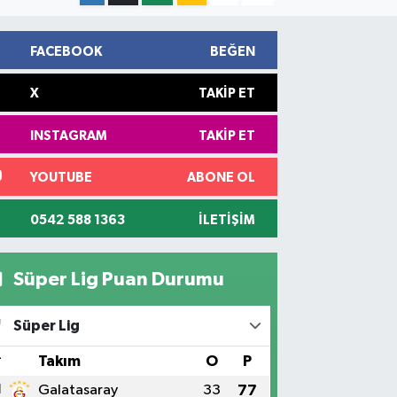
FACEBOOK
BEĞEN
X
TAKIP ET
INSTAGRAM
TAKIP ET
YOUTUBE
ABONE OL
0542 588 1363
İLETIŞIM
Süper Lig Puan Durumu
Süper Lig
#
Takım
O
P
1
Galatasaray
33
77