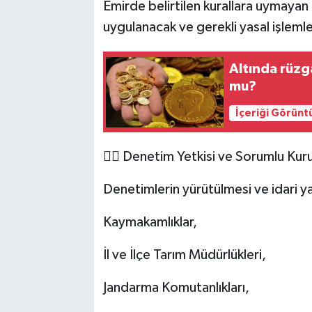
Emirde belirtilen kurallara uymayan 
uygulanacak ve gerekli yasal işlemle
Altında rüzg
mu?
İçeriği Görünt
👮‍♂️ Denetim Yetkisi ve Sorumlu Kur
Denetimlerin yürütülmesi ve idari y
Kaymakamlıklar,
İl ve İlçe Tarım Müdürlükleri,
Jandarma Komutanlıkları,