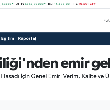
1,60380
6862,09000
14.598,00
79.591,74
ALTIN
BİST
BTC
Fot
Eğitim
Röportaj
iliği'nden emir ge
 Hasadı İçin Genel Emir: Verim, Kalite ve Ü