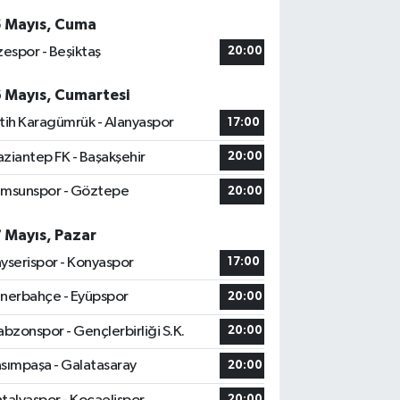
5 Mayıs, Cuma
zespor - Beşiktaş
20:00
6 Mayıs, Cumartesi
tih Karagümrük - Alanyaspor
17:00
ziantep FK - Başakşehir
20:00
msunspor - Göztepe
20:00
7 Mayıs, Pazar
yserispor - Konyaspor
17:00
nerbahçe - Eyüpspor
20:00
abzonspor - Gençlerbirliği S.K.
20:00
sımpaşa - Galatasaray
20:00
20:00