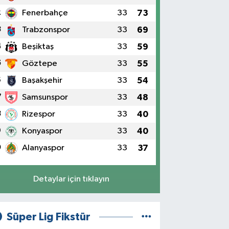
2
Fenerbahçe
33
73
3
Trabzonspor
33
69
4
Beşiktaş
33
59
5
Göztepe
33
55
6
Başakşehir
33
54
7
Samsunspor
33
48
8
Rizespor
33
40
9
Konyaspor
33
40
0
Alanyaspor
33
37
Detaylar için tıklayın
Süper Lig Fikstür