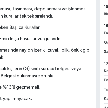
1
ması, taşınması, depolanması ve işlenmesi
Ri
 kurallar tek tek sıralandı.
1
en Başlıca Kurallar
Fa
 Emirde şu hususlar vurgulandı:
Ga
sında naylon içerikli çuval, iplik, önlük gibi
Sa
ak.
1
k kişilerin (G) sınıfı sürücü belgesi veya
Ka
elgesi bulunması zorunlu.
Fe
ise %13’ü geçmemeli.
Tr
at yapılmayacak.
Ka