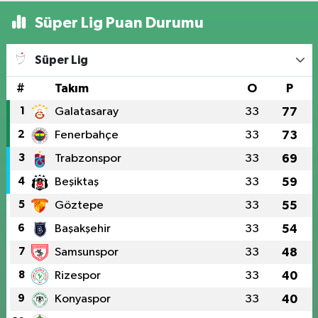
Süper Lig Puan Durumu
Süper Lig
#
Takım
O
P
1
Galatasaray
33
77
2
Fenerbahçe
33
73
3
Trabzonspor
33
69
4
Beşiktaş
33
59
5
Göztepe
33
55
6
Başakşehir
33
54
7
Samsunspor
33
48
8
Rizespor
33
40
9
Konyaspor
33
40