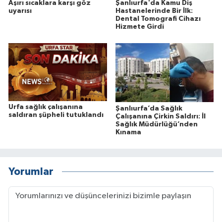
Aşırı sıcaklara karşı göz
Şanlıurfa'da Kamu Diş
uyarısı
Hastanelerinde Bir İlk:
Dental Tomografi Cihazı
Hizmete Girdi
Urfa sağlık çalışanına
Şanlıurfa’da Sağlık
saldıran şüpheli tutuklandı
Çalışanına Çirkin Saldırı: İl
Sağlık Müdürlüğü’nden
Kınama
Yorumlar