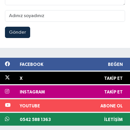
Gönder
FACEBOOK
BEĞEN
X
TAKIP ET
INSTAGRAM
TAKIP ET
YOUTUBE
ABONE OL
0542 588 1363
İLETIŞIM