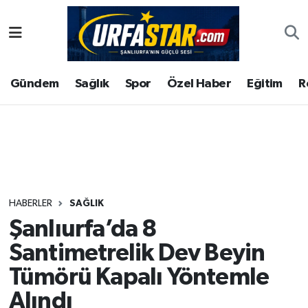
ASAYİS
Şanlıurfa Nöbetçi Eczaneler
Gündem
Sağlık
Spor
Özel Haber
Eğitim
R
ÇEVRE
Şanlıurfa Hava Durumu
DUNYA
Şanlıurfa Namaz Vakitleri
Eğitim
Şanlıurfa Trafik Yoğunluk Haritası
Ekonomi
Süper Lig Puan Durumu ve Fikstür
HABERLER
SAĞLIK
Şanlıurfa’da 8
Gündem
Tüm Manşetler
Santimetrelik Dev Beyin
Kültür
Son Dakika Haberleri
Tümörü Kapalı Yöntemle
Alındı
Magazin
Haber Arşivi