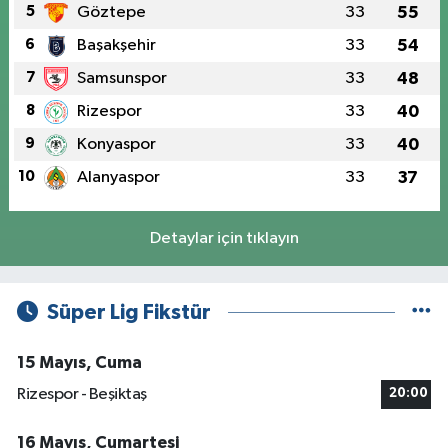
5
Göztepe
33
55
6
Başakşehir
33
54
7
Samsunspor
33
48
8
Rizespor
33
40
9
Konyaspor
33
40
10
Alanyaspor
33
37
Detaylar için tıklayın
Süper Lig Fikstür
15 Mayıs, Cuma
Rizespor - Beşiktaş
20:00
16 Mayıs, Cumartesi