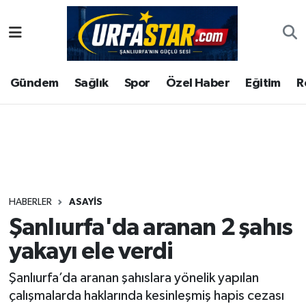
ASAYİS
Şanlıurfa Nöbetçi Eczaneler
Gündem
Sağlık
Spor
Özel Haber
Eğitim
R
ÇEVRE
Şanlıurfa Hava Durumu
DUNYA
Şanlıurfa Namaz Vakitleri
Eğitim
Şanlıurfa Trafik Yoğunluk Haritası
Ekonomi
Süper Lig Puan Durumu ve Fikstür
HABERLER
ASAYİS
Şanlıurfa'da aranan 2 şahıs
Gündem
Tüm Manşetler
yakayı ele verdi
Kültür
Son Dakika Haberleri
Şanlıurfa’da aranan şahıslara yönelik yapılan
çalışmalarda haklarında kesinleşmiş hapis cezası
Magazin
Haber Arşivi