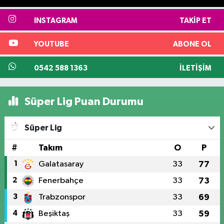
INSTAGRAM
TAKIP ET
YOUTUBE
ABONE OL
0542 588 1363
İLETIŞIM
Süper Lig Puan Durumu
Süper Lig
#
Takım
O
P
1
Galatasaray
33
77
2
Fenerbahçe
33
73
3
Trabzonspor
33
69
4
Beşiktaş
33
59