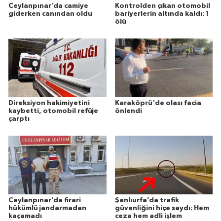
Ceylanpınar’da camiye
Kontrolden çıkan otomobil
giderken canından oldu
bariyerlerin altında kaldı: 1
ölü
Direksiyon hakimiyetini
Karaköprü'de olası facia
kaybetti, otomobil refüje
önlendi
çarptı
Ceylanpınar’da firari
Şanlıurfa’da trafik
hükümlü jandarmadan
güvenliğini hiçe saydı: Hem
kaçamadı
ceza hem adli işlem