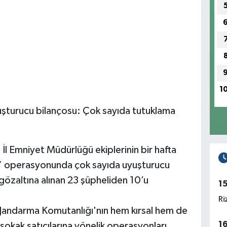
1
uşturucu bilançosu: Çok sayıda tutuklama
 İl Emniyet Müdürlüğü ekiplerinin bir hafta
a” operasyonunda çok sayıda uyuşturucu
özaltına alınan 23 şüpheliden 10’u
1
Ri
l Jandarma Komutanlığı'nın hem kırsal hem de
1
sokak satıcılarına yönelik operasyonları