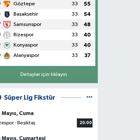
5
Göztepe
33
55
6
Başakşehir
33
54
7
Samsunspor
33
48
8
Rizespor
33
40
9
Konyaspor
33
40
0
Alanyaspor
33
37
Detaylar için tıklayın
Süper Lig Fikstür
5 Mayıs, Cuma
zespor - Beşiktaş
20:00
6 Mayıs, Cumartesi