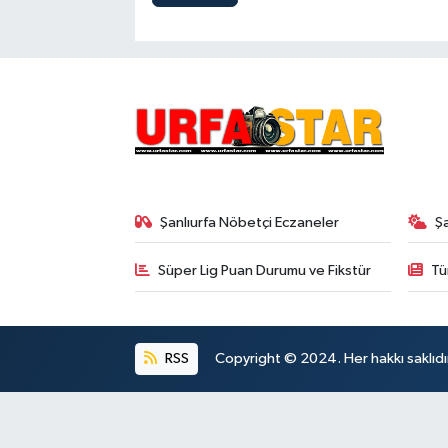
Şanlıurfa Nöbetçi Eczaneler
Ş
Süper Lig Puan Durumu ve Fikstür
Tü
RSS
Copyright © 2024. Her hakkı saklıdı