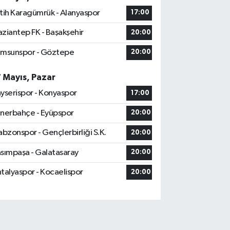
tih Karagümrük - Alanyaspor
17:00
ziantep FK - Başakşehir
20:00
msunspor - Göztepe
20:00
7 Mayıs, Pazar
yserispor - Konyaspor
17:00
nerbahçe - Eyüpspor
20:00
abzonspor - Gençlerbirliği S.K.
20:00
sımpaşa - Galatasaray
20:00
talyaspor - Kocaelispor
20:00