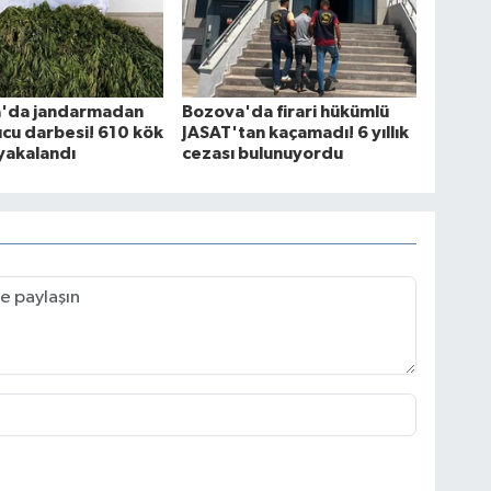
fa'da jandarmadan
Bozova'da firari hükümlü
cu darbesi! 610 kök
JASAT'tan kaçamadı! 6 yıllık
yakalandı
cezası bulunuyordu