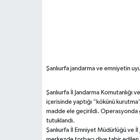
Şanlıurfa jandarma ve emniyetin uy
Şanlıurfa İl Jandarma Komutanlığı ve
içerisinde yaptığı “kökünü kurutm
madde ele geçirildi. Operasyonda g
tutuklandı.
Şanlıurfa İl Emniyet Müdürlüğü ve İ
merkezde torbacı diye tabir edilen 