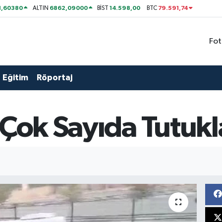
1,60380
6862,09000
14.598,00
79.591,74
ALTIN
BİST
BTC
Fot
Eğitim
Röportaj
a Çok Sayıda Tutuk