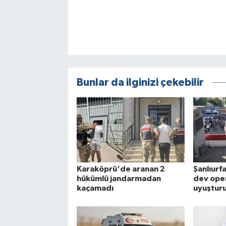
Bunlar da ilginizi çekebilir
Karaköprü'de aranan 2
Şanlıurf
hükümlü jandarmadan
dev ope
kaçamadı
uyuşturu