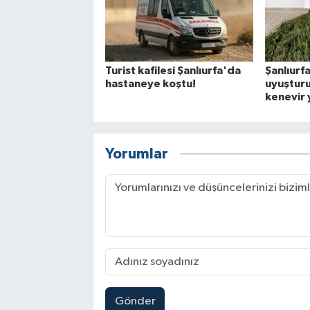
Turist kafilesi Şanlıurfa'da
Şanlıur
hastaneye koştu!
uyuşturu
kenevir 
Yorumlar
Gönder