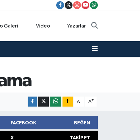
o Galeri
Video
Yazarlar
lama
-
+
A
A
FACEBOOK
BEĞEN
X
TAKIP ET