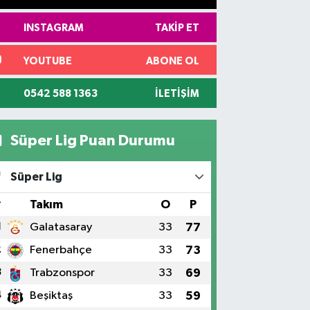
INSTAGRAM
TAKIP ET
YOUTUBE
ABONE OL
0542 588 1363
İLETIŞIM
Süper Lig Puan Durumu
Süper Lig
#
Takım
O
P
1
Galatasaray
33
77
2
Fenerbahçe
33
73
3
Trabzonspor
33
69
4
Beşiktaş
33
59