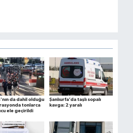
a'nın da dahil olduğu
Şanlıurfa’da taşlı sopalı
rasyonda tonlarca
kavga: 2 yaralı
cu ele geçirildi