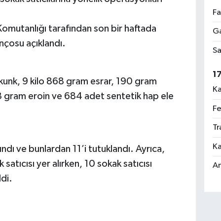
Fa
omutanlığı tarafından son bir haftada
Ga
nçosu açıklandı.
Sa
1
unk, 9 kilo 868 gram esrar, 190 gram
Ka
gram eroin ve 684 adet sentetik hap ele
Fe
Tr
Ka
ndı ve bunlardan 11’i tutuklandı. Ayrıca,
satıcısı yer alırken, 10 sokak satıcısı
An
ldi.