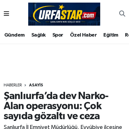
ASAYİS
Şanlıurfa Nöbetçi Eczaneler
Gündem
Sağlık
Spor
Özel Haber
Eğitim
R
ÇEVRE
Şanlıurfa Hava Durumu
DUNYA
Şanlıurfa Namaz Vakitleri
Eğitim
Şanlıurfa Trafik Yoğunluk Haritası
Ekonomi
Süper Lig Puan Durumu ve Fikstür
HABERLER
ASAYİS
Şanlıurfa’da dev Narko-
Gündem
Tüm Manşetler
Alan operasyonu: Çok
Kültür
Son Dakika Haberleri
sayıda gözaltı ve ceza
Magazin
Haber Arşivi
Şanlıurfa İl Emniyet Müdürlüğü, Eyyübiye ilçesine