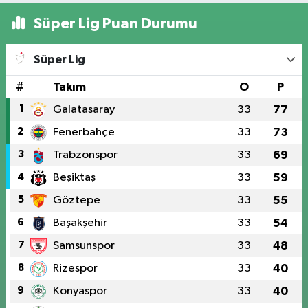
Süper Lig Puan Durumu
Süper Lig
#
Takım
O
P
1
Galatasaray
33
77
2
Fenerbahçe
33
73
3
Trabzonspor
33
69
4
Beşiktaş
33
59
5
Göztepe
33
55
6
Başakşehir
33
54
7
Samsunspor
33
48
8
Rizespor
33
40
9
Konyaspor
33
40