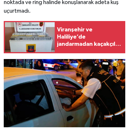
noktada ve ring halinde konuşlanarak adeta kuş
uçurtmadı.
Viranşehir ve
Haliliye’de
jandarmadan kaçakçılık
operasyonu