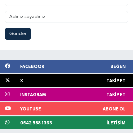
Gönder
FACEBOOK
BEĞEN
X
TAKIP ET
INSTAGRAM
TAKIP ET
YOUTUBE
ABONE OL
0542 588 1363
İLETIŞIM