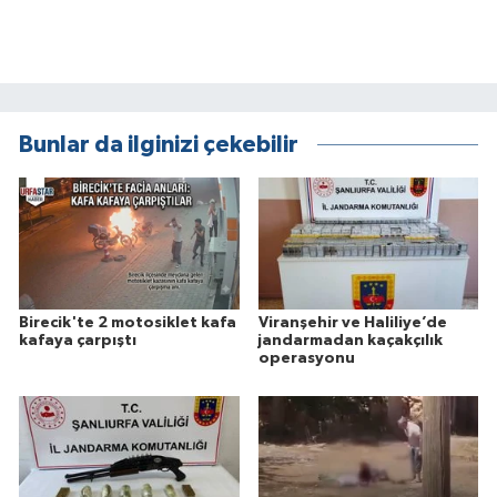
Bunlar da ilginizi çekebilir
Birecik'te 2 motosiklet kafa
Viranşehir ve Haliliye’de
kafaya çarpıştı
jandarmadan kaçakçılık
operasyonu