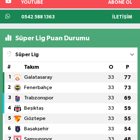
YOUTUBE
ABONE OL
0542 588 1363
İLETIŞIM
Süper Lig Puan Durumu
Süper Lig
#
Takım
O
P
1
Galatasaray
33
77
2
Fenerbahçe
33
73
3
Trabzonspor
33
69
4
Beşiktaş
33
59
5
Göztepe
33
55
6
Başakşehir
33
54
7
Samsunspor
33
48