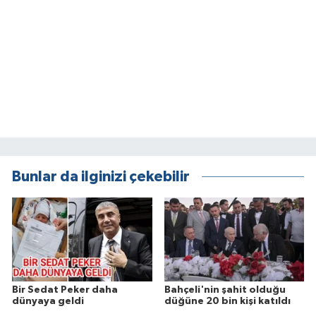
Bunlar da ilginizi çekebilir
Bir Sedat Peker daha
Bahçeli'nin şahit olduğu
dünyaya geldi
düğüne 20 bin kişi katıldı