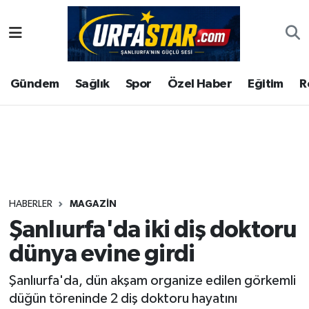
ASAYİS
Şanlıurfa Nöbetçi Eczaneler
Gündem
Sağlık
Spor
Özel Haber
Eğitim
R
ÇEVRE
Şanlıurfa Hava Durumu
DUNYA
Şanlıurfa Namaz Vakitleri
Eğitim
Şanlıurfa Trafik Yoğunluk Haritası
Ekonomi
Süper Lig Puan Durumu ve Fikstür
HABERLER
MAGAZIN
Şanlıurfa'da iki diş doktoru
Gündem
Tüm Manşetler
dünya evine girdi
Kültür
Son Dakika Haberleri
Şanlıurfa'da, dün akşam organize edilen görkemli
düğün töreninde 2 diş doktoru hayatını
Magazin
Haber Arşivi