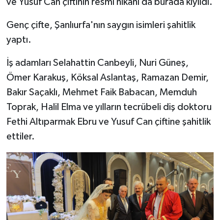
ve Yusuf Can çiftinin resmi nikahı da burada kıyıldı.
Genç çifte, Şanlıurfa'nın saygın isimleri şahitlik
yaptı.
İş adamları Selahattin Canbeyli, Nuri Güneş,
Ömer Karakuş, Köksal Aslantaş, Ramazan Demir,
Bakır Saçaklı, Mehmet Faik Babacan, Memduh
Toprak, Halil Elma ve yılların tecrübeli diş doktoru
Fethi Altıparmak Ebru ve Yusuf Can çiftine şahitlik
ettiler.