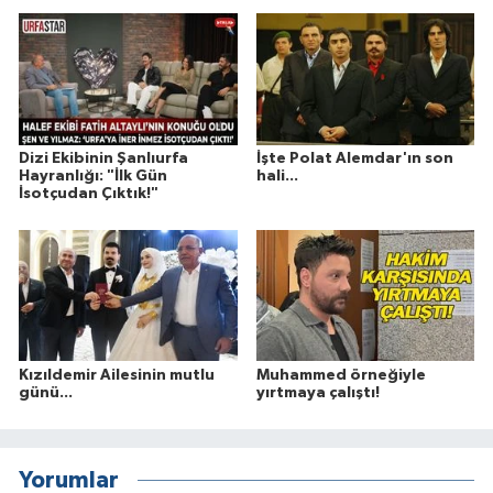
Dizi Ekibinin Şanlıurfa
İşte Polat Alemdar'ın son
Hayranlığı: "İlk Gün
hali...
İsotçudan Çıktık!"
Kızıldemir Ailesinin mutlu
Muhammed örneğiyle
günü...
yırtmaya çalıştı!
Yorumlar