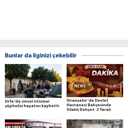
Bunlar da ilginizi çekebilir
Viranşehir'de Devlet
Urfa'da cinsel istismar
Hastanesi Bahçesinde
şüphelisi hayatını kaybetti
Silahlı Dehşet: 2 Yaralı