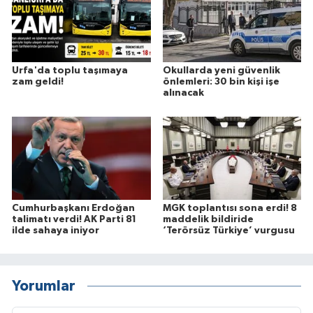
Urfa'da toplu taşımaya
Okullarda yeni güvenlik
zam geldi!
önlemleri: 30 bin kişi işe
alınacak
Cumhurbaşkanı Erdoğan
MGK toplantısı sona erdi! 8
talimatı verdi! AK Parti 81
maddelik bildiride
ilde sahaya iniyor
‘Terörsüz Türkiye’ vurgusu
Yorumlar