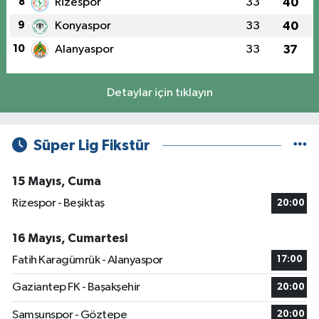
8
Rizespor
33
40
9
Konyaspor
33
40
10
Alanyaspor
33
37
Detaylar için tıklayın
Süper Lig Fikstür
15 Mayıs, Cuma
Rizespor - Beşiktaş
20:00
16 Mayıs, Cumartesi
Fatih Karagümrük - Alanyaspor
17:00
Gaziantep FK - Başakşehir
20:00
Samsunspor - Göztepe
20:00