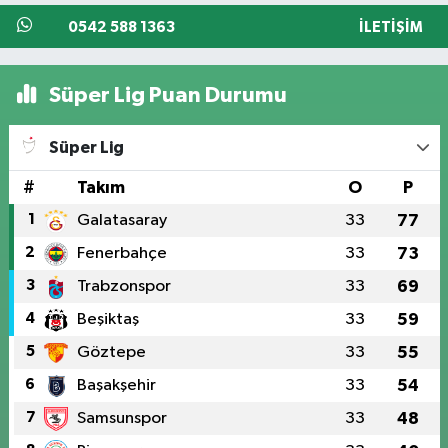
0542 588 1363
İLETIŞIM
Süper Lig Puan Durumu
Süper Lig
#
Takım
O
P
1
Galatasaray
33
77
2
Fenerbahçe
33
73
3
Trabzonspor
33
69
4
Beşiktaş
33
59
5
Göztepe
33
55
6
Başakşehir
33
54
7
Samsunspor
33
48