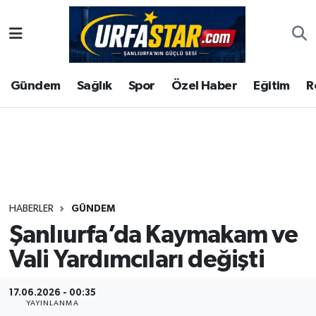
ASAYİS
Şanlıurfa Nöbetçi Eczaneler
Gündem
Sağlık
Spor
Özel Haber
Eğitim
R
ÇEVRE
Şanlıurfa Hava Durumu
DUNYA
Şanlıurfa Namaz Vakitleri
Eğitim
Şanlıurfa Trafik Yoğunluk Haritası
Ekonomi
Süper Lig Puan Durumu ve Fikstür
HABERLER
GÜNDEM
Şanlıurfa’da Kaymakam ve
Gündem
Tüm Manşetler
Vali Yardımcıları değişti
Kültür
Son Dakika Haberleri
17.06.2026 - 00:35
Magazin
Haber Arşivi
YAYINLANMA