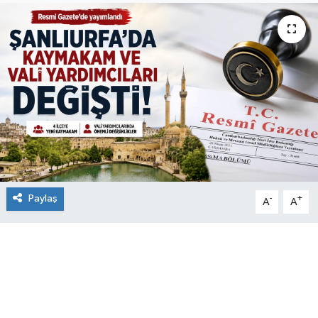
Paylaş
-
+
A
A