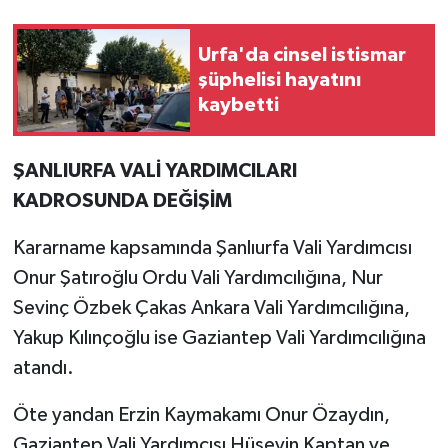
Urfa'da cinsel istismar
şüphelisi hayatını
kaybetti
ŞANLIURFA VALİ YARDIMCILARI
KADROSUNDA DEĞİŞİM
Kararname kapsamında Şanlıurfa Vali Yardımcısı
Onur Şatıroğlu Ordu Vali Yardımcılığına, Nur
Sevinç Özbek Çakas Ankara Vali Yardımcılığına,
Yakup Kılınçoğlu ise Gaziantep Vali Yardımcılığına
atandı.
Öte yandan Erzin Kaymakamı Onur Özaydın,
Gaziantep Vali Yardımcısı Hüseyin Kaptan ve