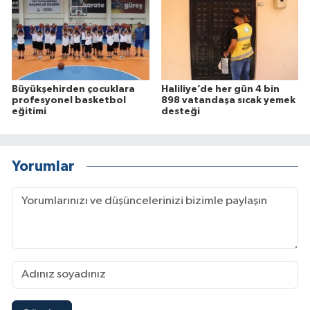
Büyükşehirden çocuklara
Haliliye’de her gün 4 bin
profesyonel basketbol
898 vatandaşa sıcak yemek
eğitimi
desteği
Yorumlar