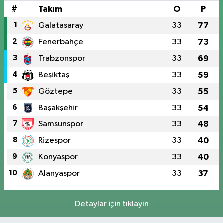
#
Takım
O
P
1
Galatasaray
33
77
2
Fenerbahçe
33
73
3
Trabzonspor
33
69
4
Beşiktaş
33
59
5
Göztepe
33
55
6
Başakşehir
33
54
7
Samsunspor
33
48
8
Rizespor
33
40
9
Konyaspor
33
40
10
Alanyaspor
33
37
Detaylar için tıklayın