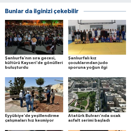
Bunlar da ilginizi çekebilir
Şanlıurfa’nın sıra gecesi,
Şanlıurfalı kız
kültürü Kayseri’de gönülleri
çocuklarından judo
buluşturdu
sporuna yoğun ilgi
Eyyübiye’de yeşillendirme
Atatürk Bulvarı'nda sıcak
çalışmaları hız kesmiyor
asfalt serimi başladı