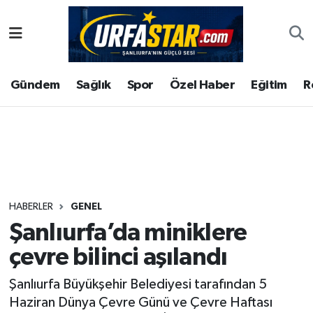
ASAYİS
Şanlıurfa Nöbetçi Eczaneler
Gündem
Sağlık
Spor
Özel Haber
Eğitim
R
ÇEVRE
Şanlıurfa Hava Durumu
DUNYA
Şanlıurfa Namaz Vakitleri
Eğitim
Şanlıurfa Trafik Yoğunluk Haritası
Ekonomi
Süper Lig Puan Durumu ve Fikstür
HABERLER
GENEL
Şanlıurfa’da miniklere
Gündem
Tüm Manşetler
çevre bilinci aşılandı
Kültür
Son Dakika Haberleri
Şanlıurfa Büyükşehir Belediyesi tarafından 5
Haziran Dünya Çevre Günü ve Çevre Haftası
Magazin
Haber Arşivi