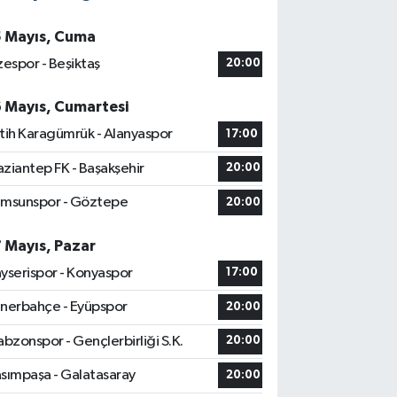
5 Mayıs, Cuma
zespor - Beşiktaş
20:00
6 Mayıs, Cumartesi
tih Karagümrük - Alanyaspor
17:00
ziantep FK - Başakşehir
20:00
msunspor - Göztepe
20:00
7 Mayıs, Pazar
yserispor - Konyaspor
17:00
nerbahçe - Eyüpspor
20:00
abzonspor - Gençlerbirliği S.K.
20:00
sımpaşa - Galatasaray
20:00