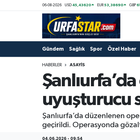
45,43620
53,38690
6
06-08-2026
USD
EUR
GBP
ASAYİS
Şanlıurfa Nöbetçi Eczaneler
ÇEVRE
Şanlıurfa Hava Durumu
Gündem
Sağlık
Spor
Özel Haber
DUNYA
Şanlıurfa Namaz Vakitleri
HABERLER
ASAYİS
Eğitim
Şanlıurfa Trafik Yoğunluk Haritası
Şanlıurfa’da
Ekonomi
Süper Lig Puan Durumu ve Fikstür
uyuşturucu s
Gündem
Tüm Manşetler
Şanlıurfa’da düzenlenen oper
Kültür
Son Dakika Haberleri
geçirildi. Operasyonda gözalt
Magazin
Haber Arşivi
04.06.2026 - 09:54