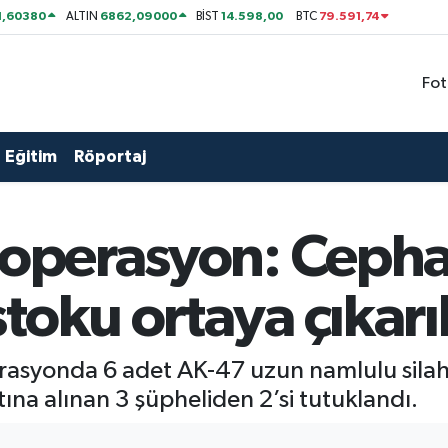
1,60380
6862,09000
14.598,00
79.591,74
ALTIN
BİST
BTC
Fot
Eğitim
Röportaj
 operasyon: Cepha
toku ortaya çıkarı
asyonda 6 adet AK-47 uzun namlulu silah i
ına alınan 3 şüpheliden 2’si tutuklandı.