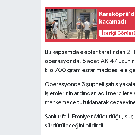
Karaköprü'd
kaçamadı
İçeriği Görünt
Bu kapsamda ekipler tarafından 2 H
operasyonda, 6 adet AK-47 uzun namlu
kilo 700 gram esrar maddesi ele geç
Operasyonda 3 şüpheli şahıs yakalan
işlemlerinin ardından adli mercilere s
mahkemece tutuklanarak cezaevine
Şanlıurfa İl Emniyet Müdürlüğü, suç v
sürdürüleceğini bildirdi.