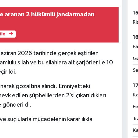
1
e aranan 2 hükümlü jandarmadan
Ri
üle
1
Fa
aziran 2026 tarihinde gerçekleştirilen
Ga
lu silah ve bu silahlara ait şarjörler ile 10
Sa
irildi.
1
arak gözaltına alındı. Emniyetteki
Ka
evk edilen şüphelilerden 2’si çıkarıldıkları
 gönderildi.
Fe
Tr
e suçlularla mücadelenin kararlılıkla
Ka