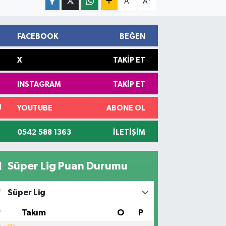
A
A
FACEBOOK
BEĞEN
X
TAKIP ET
INSTAGRAM
TAKIP ET
YOUTUBE
ABONE OL
0542 588 1363
İLETIŞIM
Süper Lig Puan Durumu
Süper Lig
#
Takım
O
P