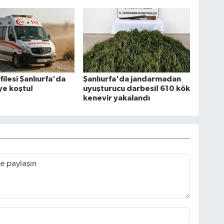
filesi Şanlıurfa'da
Şanlıurfa'da jandarmadan
ye koştu!
uyuşturucu darbesi! 610 kök
kenevir yakalandı