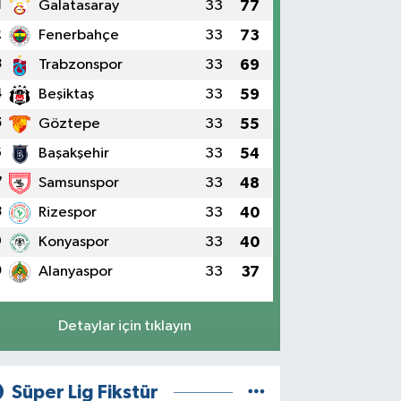
1
Galatasaray
33
77
2
Fenerbahçe
33
73
3
Trabzonspor
33
69
4
Beşiktaş
33
59
5
Göztepe
33
55
6
Başakşehir
33
54
7
Samsunspor
33
48
8
Rizespor
33
40
9
Konyaspor
33
40
0
Alanyaspor
33
37
Detaylar için tıklayın
Süper Lig Fikstür