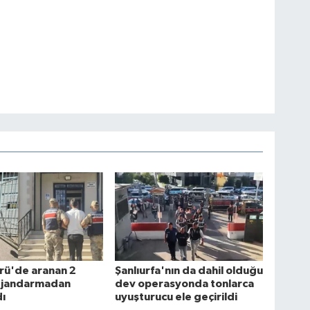
rü'de aranan 2
Şanlıurfa'nın da dahil olduğu
 jandarmadan
dev operasyonda tonlarca
ı
uyuşturucu ele geçirildi