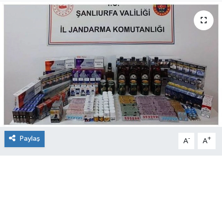
Paylaş
-
+
A
A