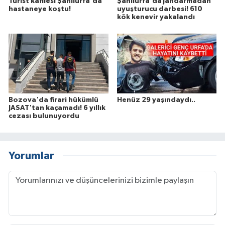
Turist kafilesi Şanlıurfa'da
Şanlıurfa'da jandarmadan
hastaneye koştu!
uyuşturucu darbesi! 610
kök kenevir yakalandı
Bozova'da firari hükümlü
Henüz 29 yaşındaydı..
JASAT'tan kaçamadı! 6 yıllık
cezası bulunuyordu
Yorumlar