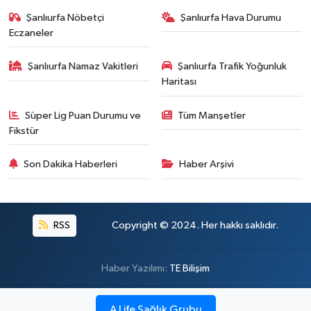
Şanlıurfa Nöbetçi
Şanlıurfa Hava Durumu
Eczaneler
Şanlıurfa Namaz Vakitleri
Şanlıurfa Trafik Yoğunluk
Haritası
Süper Lig Puan Durumu ve
Tüm Manşetler
Fikstür
Son Dakika Haberleri
Haber Arşivi
RSS
Copyright © 2024. Her hakkı saklıdır.
Haber Yazılımı:
TE Bilişim
A Life Sağlık Grubu