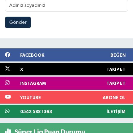
Gönder
FACEBOOK
BEĞEN
X
TAKIP ET
INSTAGRAM
TAKIP ET
YOUTUBE
ABONE OL
0542 588 1363
İLETIŞIM
Süper Lig Puan Durumu