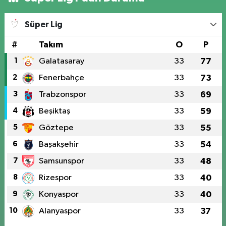
Süper Lig
#
Takım
O
P
1
Galatasaray
33
77
2
Fenerbahçe
33
73
3
Trabzonspor
33
69
4
Beşiktaş
33
59
5
Göztepe
33
55
6
Başakşehir
33
54
7
Samsunspor
33
48
8
Rizespor
33
40
9
Konyaspor
33
40
10
Alanyaspor
33
37