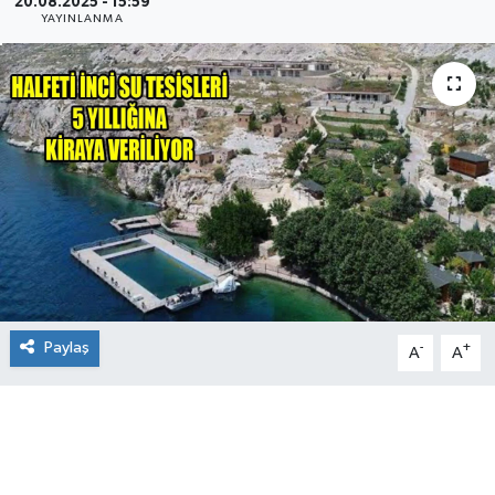
20.08.2025 - 15:59
YAYINLANMA
Paylaş
-
+
A
A