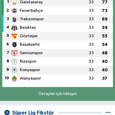
1
Galatasaray
33
77
2
Fenerbahçe
33
73
3
Trabzonspor
33
69
4
Beşiktaş
33
59
5
Göztepe
33
55
6
Başakşehir
33
54
7
Samsunspor
33
48
8
Rizespor
33
40
9
Konyaspor
33
40
10
Alanyaspor
33
37
Detaylar için tıklayın
Süper Lig Fikstür