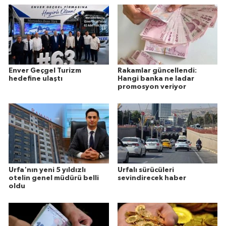
Enver Geçgel Turizm
Rakamlar güncellendi:
hedefine ulaştı
Hangi banka ne ladar
promosyon veriyor
Urfa'nın yeni 5 yıldızlı
Urfalı sürücüleri
otelin genel müdürü belli
sevindirecek haber
oldu