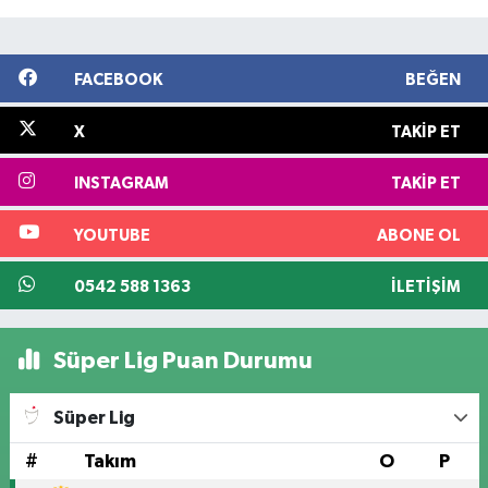
FACEBOOK
BEĞEN
X
TAKIP ET
INSTAGRAM
TAKIP ET
YOUTUBE
ABONE OL
0542 588 1363
İLETIŞIM
Süper Lig Puan Durumu
Süper Lig
#
Takım
O
P