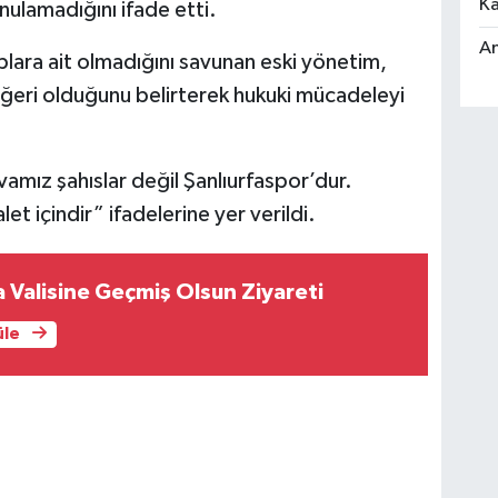
Ka
nulamadığını ifade etti.
An
uplara ait olmadığını savunan eski yönetim,
değeri olduğunu belirterek hukuki mücadeleyi
amız şahıslar değil Şanlıurfaspor’dur.
t içindir” ifadelerine yer verildi.
a Valisine Geçmiş Olsun Ziyareti
üle