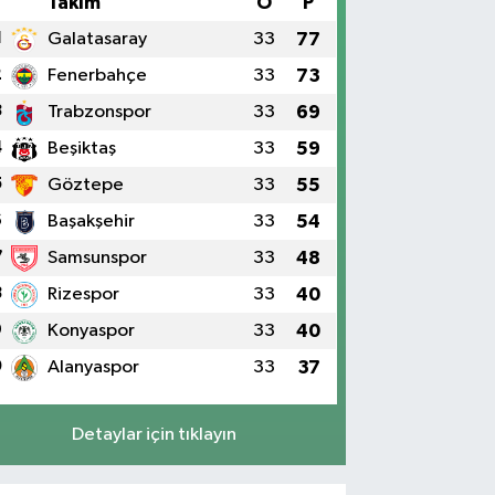
#
Takım
O
P
1
Galatasaray
33
77
2
Fenerbahçe
33
73
3
Trabzonspor
33
69
4
Beşiktaş
33
59
5
Göztepe
33
55
6
Başakşehir
33
54
7
Samsunspor
33
48
8
Rizespor
33
40
9
Konyaspor
33
40
0
Alanyaspor
33
37
Detaylar için tıklayın