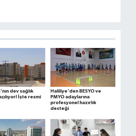
a'nın dev sağlık
Haliliye'den BESYO ve
açılıyor! İşte resmi
PMYO adaylarına
profesyonel hazırlık
desteği