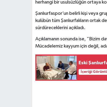
herhangi bir usulsüzlüğün ortaya ko
Şanlıurfaspor’un belirli kişi veya gr
kulübün tüm Şanlıurfalıların ortak 
sürdüreceklerini açıkladı.
Açıklamanın sonunda ise, “Bizim dav
Mücadelemiz kayyum için değil, adale
Eski Şanlıurf
İçeriği Görünt