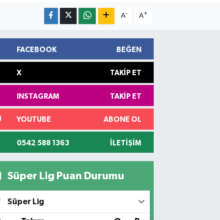
-
+
A
A
FACEBOOK
BEĞEN
X
TAKIP ET
INSTAGRAM
TAKIP ET
YOUTUBE
ABONE OL
0542 588 1363
İLETIŞIM
Süper Lig Puan Durumu
Süper Lig