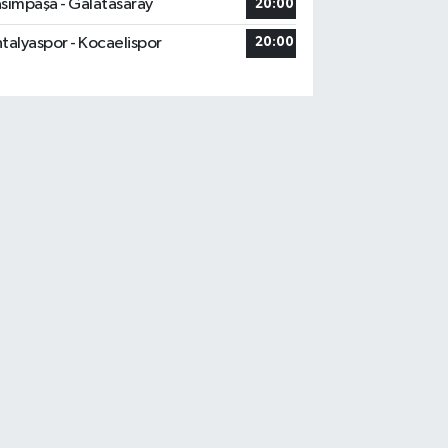
sımpaşa - Galatasaray
20:00
talyaspor - Kocaelispor
20:00