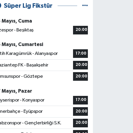
Süper Lig Fikstür
5 Mayıs, Cuma
zespor - Beşiktaş
20:00
6 Mayıs, Cumartesi
tih Karagümrük - Alanyaspor
17:00
ziantep FK - Başakşehir
20:00
msunspor - Göztepe
20:00
7 Mayıs, Pazar
yserispor - Konyaspor
17:00
nerbahçe - Eyüpspor
20:00
abzonspor - Gençlerbirliği S.K.
20:00