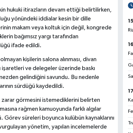
in hukuki itirazların devam ettiği belirtilirken,
u yönündeki iddialar kesin bir dille
1
rinin makam veya koltuk için değil, kongrede
Ri
klerin bağımsız yargı tarafından
1
üğü ifade edildi.
Fa
lmayan kişilerin salona alınması, divan
Ga
ru işaretleri ve delegeler üzerinde baskı
Sa
mezden gelindiğini savundu. Bu nedenle
larının sürdüğü kaydedildi.
1
 zarar görmesini istemediklerini belirten
Ka
masına rağmen kamuoyunda farklı algılar
Fe
dü. Görev süreleri boyunca kulübün kaynaklarını
Tr
ını vurgulayan yönetim, yapılan incelemelerde