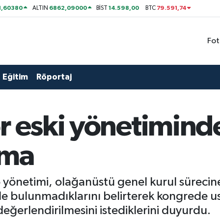
1,60380
6862,09000
14.598,00
79.591,74
ALTIN
BİST
BTC
Fot
Eğitim
Röportaj
r eski yönetimind
ama
önetimi, olağanüstü genel kurul sürecine
 bulunmadıklarını belirterek kongrede us
değerlendirilmesini istediklerini duyurdu.