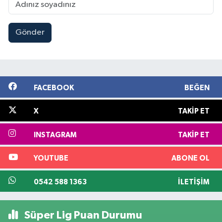
Gönder
FACEBOOK
BEĞEN
X
TAKIP ET
INSTAGRAM
TAKIP ET
YOUTUBE
ABONE OL
0542 588 1363
İLETIŞIM
Süper Lig Puan Durumu