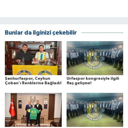
Bunlar da ilginizi çekebilir
Şanlıurfaspor, Ceyhun
Urfaspor kongresiyle ilgili
Çoban’ı Renklerine Bağladı!
flaş gelişme!