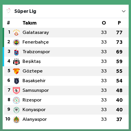
Süper Lig
#
Takım
O
P
1
Galatasaray
33
77
2
Fenerbahçe
33
73
3
Trabzonspor
33
69
4
Beşiktaş
33
59
5
Göztepe
33
55
6
Başakşehir
33
54
7
Samsunspor
33
48
8
Rizespor
33
40
9
Konyaspor
33
40
10
Alanyaspor
33
37