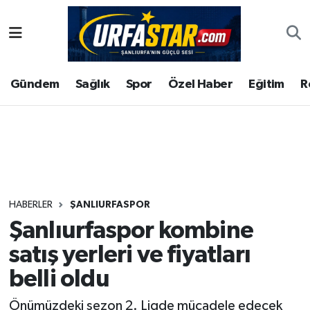
ASAYİS
Şanlıurfa Nöbetçi Eczaneler
Gündem
Sağlık
Spor
Özel Haber
Eğitim
R
ÇEVRE
Şanlıurfa Hava Durumu
DUNYA
Şanlıurfa Namaz Vakitleri
Eğitim
Şanlıurfa Trafik Yoğunluk Haritası
Ekonomi
Süper Lig Puan Durumu ve Fikstür
HABERLER
ŞANLIURFASPOR
Şanlıurfaspor kombine
Gündem
Tüm Manşetler
satış yerleri ve fiyatları
Kültür
Son Dakika Haberleri
belli oldu
Magazin
Haber Arşivi
Önümüzdeki sezon 2. Ligde mücadele edecek