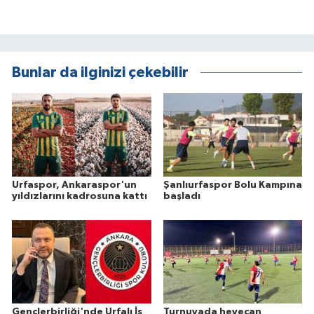
Bunlar da ilginizi çekebilir
Urfaspor, Ankaraspor'un
Şanlıurfaspor Bolu Kampına
yıldızlarını kadrosuna kattı
başladı
Gençlerbirliği'nde Urfalı İş
Turnuvada heyecan