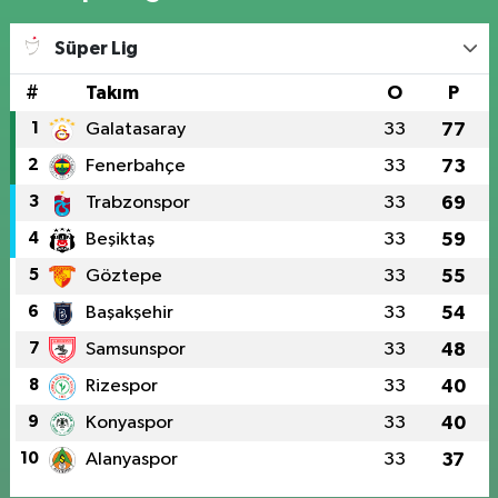
Süper Lig
#
Takım
O
P
1
Galatasaray
33
77
2
Fenerbahçe
33
73
3
Trabzonspor
33
69
4
Beşiktaş
33
59
5
Göztepe
33
55
6
Başakşehir
33
54
7
Samsunspor
33
48
8
Rizespor
33
40
9
Konyaspor
33
40
10
Alanyaspor
33
37