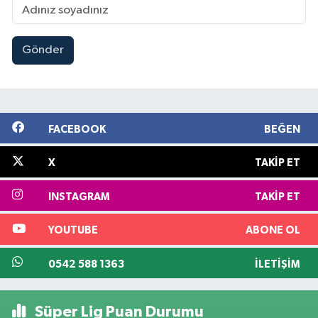
Gönder
FACEBOOK
BEĞEN
X
TAKIP ET
INSTAGRAM
TAKIP ET
YOUTUBE
ABONE OL
0542 588 1363
İLETIŞIM
Süper Lig Puan Durumu