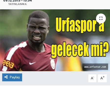
09.12.2015 - 15:54
YAYINLANMA
Paylaş
-
+
A
A