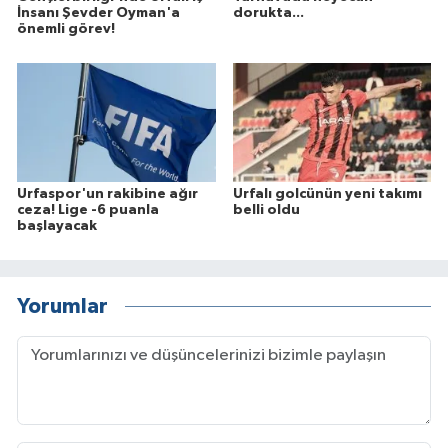
İnsanı Şevder Oyman'a
dorukta...
önemli görev!
Urfaspor'un rakibine ağır
Urfalı golcünün yeni takımı
ceza! Lige -6 puanla
belli oldu
başlayacak
Yorumlar