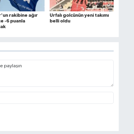
'un rakibine ağır
Urfalı golcünün yeni takımı
ge -6 puanla
belli oldu
cak