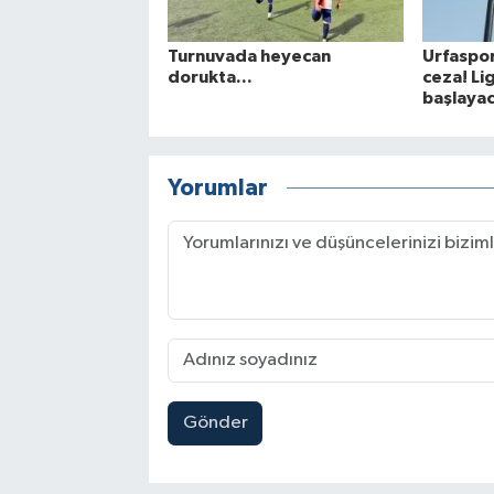
Turnuvada heyecan
Urfaspor
dorukta...
ceza! Li
başlaya
Yorumlar
Gönder