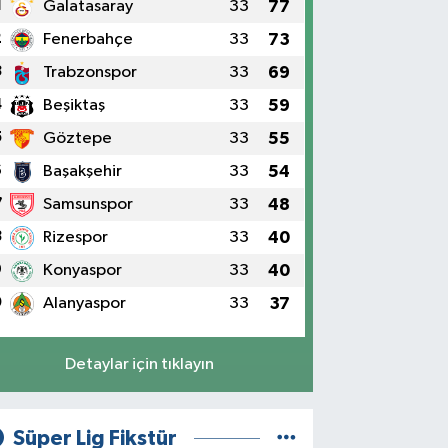
1
Galatasaray
33
77
2
Fenerbahçe
33
73
3
Trabzonspor
33
69
4
Beşiktaş
33
59
5
Göztepe
33
55
6
Başakşehir
33
54
7
Samsunspor
33
48
8
Rizespor
33
40
9
Konyaspor
33
40
0
Alanyaspor
33
37
Detaylar için tıklayın
Süper Lig Fikstür