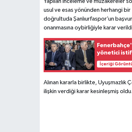
Yapılan inceleme ve müzakereler s
usul ve esas yönünden herhangi bir 
doğrultuda Şanlıurfaspor’un başvuru
onanmasına oybirliğiyle karar verild
Fenerbahçe'd
yönetici istif
İçeriği Görünt
Alınan kararla birlikte, Uyuşmazlı
ilişkin verdiği karar kesinleşmiş oldu