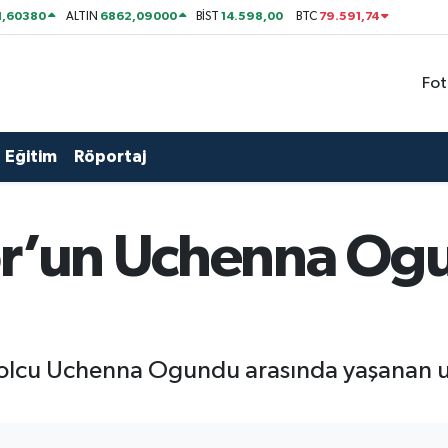
1,60380
6862,09000
14.598,00
79.591,74
ALTIN
BİST
BTC
Fot
Eğitim
Röportaj
or’un Uchenna Ogun
bolcu Uchenna Ogundu arasında yaşanan uy