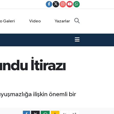
o Galeri
Video
Yazarlar
du İtirazı
uşmazlığa ilişkin önemli bir
-
+