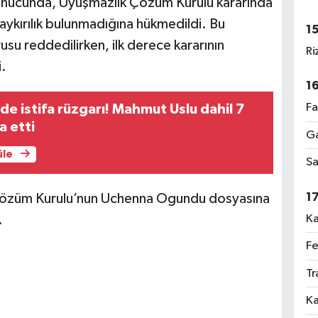
onucunda, Uyuşmazlık Çözüm Kurulu kararında
aykırılık bulunmadığına hükmedildi. Bu
1
su reddedilirken, ilk derece kararının
Ri
i.
1
Fa
e istifa rüzgarı! Mahmut Uslu dahil 7
a etti
Ga
üle
Sa
1
k Çözüm Kurulu’nun Uchenna Ogundu dosyasına
Ka
.
Fe
Tr
Ka