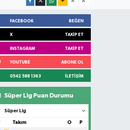
A
A
FACEBOOK
BEĞEN
X
TAKIP ET
INSTAGRAM
TAKIP ET
YOUTUBE
ABONE OL
0542 588 1363
İLETIŞIM
Süper Lig Puan Durumu
Süper Lig
#
Takım
O
P