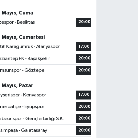
5 Mayıs, Cuma
zespor - Beşiktaş
20:00
6 Mayıs, Cumartesi
tih Karagümrük - Alanyaspor
17:00
ziantep FK - Başakşehir
20:00
msunspor - Göztepe
20:00
7 Mayıs, Pazar
yserispor - Konyaspor
17:00
nerbahçe - Eyüpspor
20:00
abzonspor - Gençlerbirliği S.K.
20:00
sımpaşa - Galatasaray
20:00