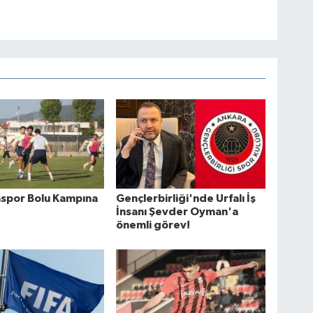
aspor Bolu Kampına
Gençlerbirliği'nde Urfalı İş
İnsanı Şevder Oyman'a
önemli görev!