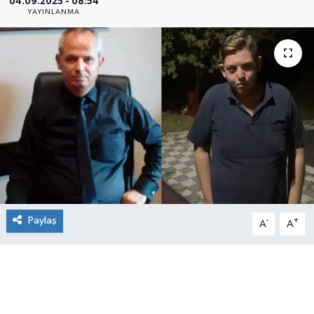
04.09.2025 - 08:54
YAYINLANMA
Paylaş
-
+
A
A