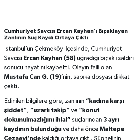
Cumhuriyet Savcısı Ercan Kayhan’ı Bıçaklayan
Zanlının Suç Kaydı Ortaya Çıktı
İstanbul’un Çekmeköy ilçesinde, Cumhuriyet
Savcısı
Ercan Kayhan (58)
uğradığı bıçaklı saldırı
sonucu hayatını kaybetti. Olayın faili olan
Mustafa Can G. (19)
’nin, sabıka dosyası dikkat
çekti.
Edinilen bilgilere göre, zanlının
“kadına karşı
şiddet”
,
“ısrarlı takip”
ve
“konut
dokunulmazlığını ihlal”
suçlarından
3 ayrı
kaydının bulunduğu
ve daha önce
Maltepe
Cezaevi’nde
kaldığı ortaya çıktı. Şüphelinin,