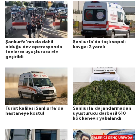
Şanlıurfa'nın da dahil
Şanlıurfa’da taşlı sopalı
olduğu dev operasyonda
kavga: 2 yaralı
tonlarca uyuşturucu ele
geçirildi
Turist kafilesi Şanlıurfa'da
Şanlıurfa'da jandarmadan
hastaneye koştu!
uyuşturucu darbesi! 610
kök kenevir yakalandı