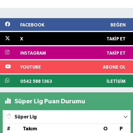
FACEBOOK
BEĞEN
X
TAKIP ET
INSTAGRAM
TAKIP ET
YOUTUBE
ABONE OL
0542 588 1363
İLETIŞIM
Süper Lig Puan Durumu
Süper Lig
#
Takım
O
P