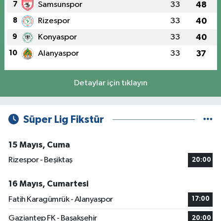
7
Samsunspor
33
48
8
Rizespor
33
40
9
Konyaspor
33
40
10
Alanyaspor
33
37
Detaylar için tıklayın
Süper Lig Fikstür
15 Mayıs, Cuma
Rizespor - Beşiktaş
20:00
16 Mayıs, Cumartesi
Fatih Karagümrük - Alanyaspor
17:00
Gaziantep FK - Başakşehir
20:00