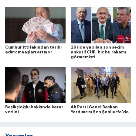
Cumhur ittifakından tarihi
26 ilde yapılan son seçim
adım: maaşları artıyor
anketi! CHP, hiç bu rakamı
görmemişti
Beşikçioğlu hakkında karar
Ak Parti Genel Başkan
verildi
Yardımcısı Şen Şanlıurfa’da