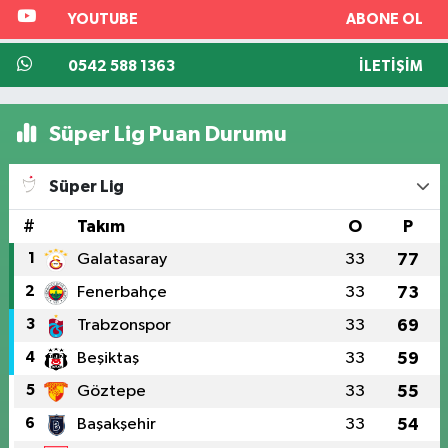
YOUTUBE
ABONE OL
0542 588 1363
İLETIŞIM
Süper Lig Puan Durumu
Süper Lig
#
Takım
O
P
1
Galatasaray
33
77
2
Fenerbahçe
33
73
3
Trabzonspor
33
69
4
Beşiktaş
33
59
5
Göztepe
33
55
6
Başakşehir
33
54