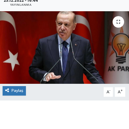
25.12.2022 - 16:44
YAYINLANMA
Paylaş
-
+
A
A