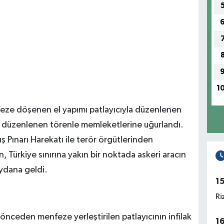
1
nfeze döşenen el yapımı patlayıcıyla düzenlenen
i, düzenlenen törenle memleketlerine uğurlandı.
ş Pınarı Harekatı ile terör örgütlerinden
n, Türkiye sınırına yakın bir noktada askeri aracın
ydana geldi.
1
Ri
önceden menfeze yerleştirilen patlayıcının infilak
1