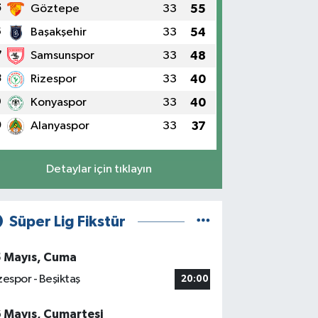
5
Göztepe
33
55
6
Başakşehir
33
54
7
Samsunspor
33
48
8
Rizespor
33
40
9
Konyaspor
33
40
0
Alanyaspor
33
37
Detaylar için tıklayın
Süper Lig Fikstür
5 Mayıs, Cuma
zespor - Beşiktaş
20:00
6 Mayıs, Cumartesi