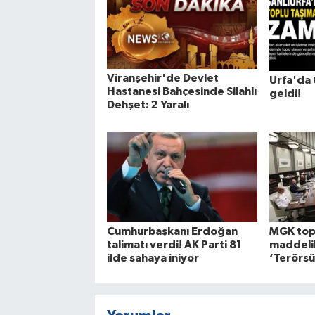
Viranşehir'de Devlet
Urfa'da 
Hastanesi Bahçesinde Silahlı
geldi!
Dehşet: 2 Yaralı
Cumhurbaşkanı Erdoğan
MGK topl
talimatı verdi! AK Parti 81
maddelik
ilde sahaya iniyor
‘Terörsü