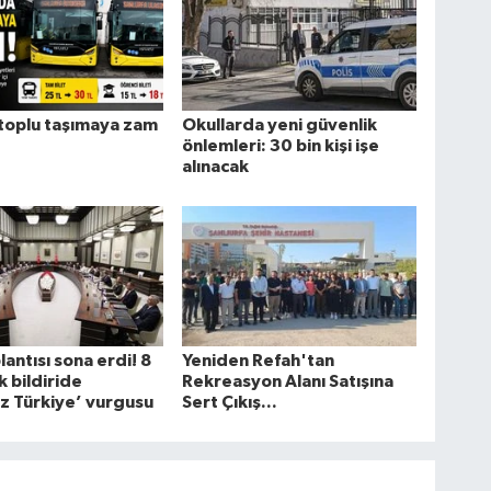
toplu taşımaya zam
Okullarda yeni güvenlik
önlemleri: 30 bin kişi işe
alınacak
antısı sona erdi! 8
Yeniden Refah'tan
 bildiride
Rekreasyon Alanı Satışına
z Türkiye’ vurgusu
Sert Çıkış...