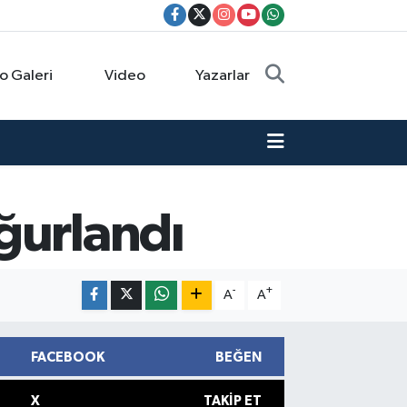
o Galeri
Video
Yazarlar
ğurlandı
-
+
A
A
FACEBOOK
BEĞEN
X
TAKIP ET