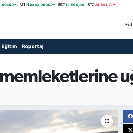
1,60380
6862,09000
14.598,00
79.591,74
ALTIN
BİST
BTC
Fot
Eğitim
Röportaj
 memleketlerine u