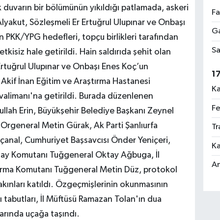
 duvarın bir bölümünün yıkıldığı patlamada, askeri
Fa
yakut, Sözleşmeli Er Ertuğrul Ulupınar ve Onbaşı
Ga
n PKK/YPG hedefleri, topçu birlikleri tarafından
Sa
etkisiz hale getirildi. Hain saldırıda şehit olan
rtuğrul Ulupınar ve Onbaşı Enes Koç’un
1
Akif İnan Eğitim ve Araştırma Hastanesi
Ka
alimanı'na getirildi. Burada düzenlenen
Fe
ullah Erin, Büyükşehir Belediye Başkanı Zeynel
Orgeneral Metin Gürak, Ak Parti Şanlıurfa
Tr
Açanal, Cumhuriyet Başsavcısı Önder Yeniçeri,
Ka
 Tugay Komutanı Tuğgeneral Oktay Ağbuga, İl
An
arma Komutanı Tuğgeneral Metin Düz, protokol
 yakınları katıldı. Özgeçmişlerinin okunmasının
ı tabutları, İl Müftüsü Ramazan Tolan'ın dua
arında uçağa taşındı.