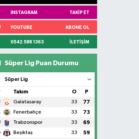
INSTAGRAM
TAKIP ET
YOUTUBE
ABONE OL
0542 588 1363
İLETIŞIM
Süper Lig Puan Durumu
Süper Lig
#
Takım
O
P
1
Galatasaray
33
77
2
Fenerbahçe
33
73
3
Trabzonspor
33
69
4
Beşiktaş
33
59