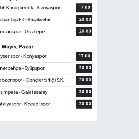
tih Karagümrük - Alanyaspor
17:00
ziantep FK - Başakşehir
20:00
msunspor - Göztepe
20:00
7 Mayıs, Pazar
yserispor - Konyaspor
17:00
nerbahçe - Eyüpspor
20:00
abzonspor - Gençlerbirliği S.K.
20:00
sımpaşa - Galatasaray
20:00
talyaspor - Kocaelispor
20:00