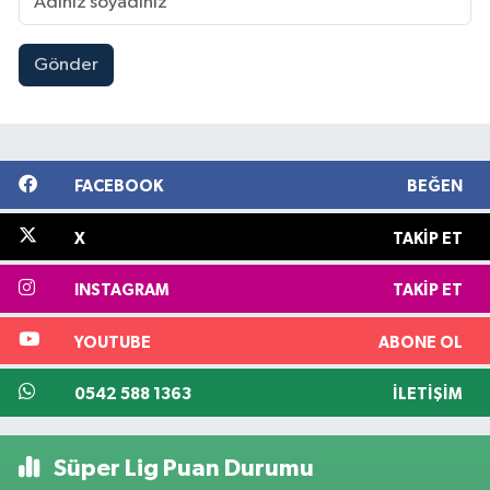
Gönder
FACEBOOK
BEĞEN
X
TAKIP ET
INSTAGRAM
TAKIP ET
YOUTUBE
ABONE OL
0542 588 1363
İLETIŞIM
Süper Lig Puan Durumu