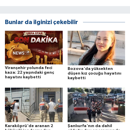
Bunlar da ilginizi çekebilir
Viranşehir yolunda feci
Bozova'da yüksekten
kaza: 22 yaşındaki genç
düşen kız çocuğu hayatını
hayatını kaybetti
kaybetti
Karaköprü'de aranan 2
Şanlıurfa'nın da dahil