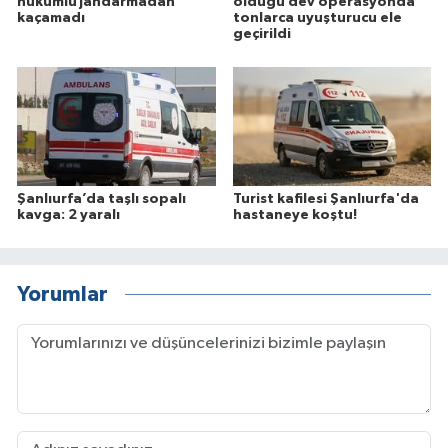
hükümlü jandarmadan
olduğu dev operasyonda
kaçamadı
tonlarca uyuşturucu ele
geçirildi
Şanlıurfa’da taşlı sopalı
Turist kafilesi Şanlıurfa'da
kavga: 2 yaralı
hastaneye koştu!
Yorumlar