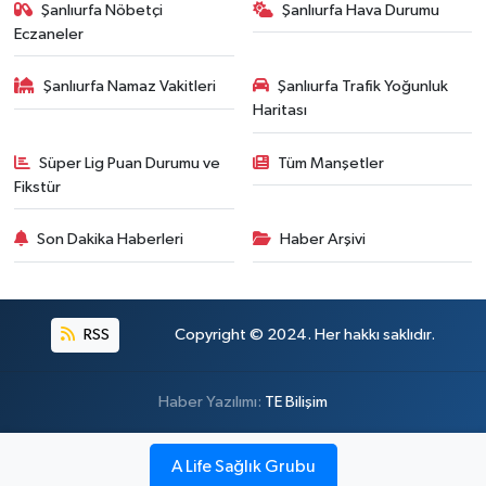
Şanlıurfa Nöbetçi
Şanlıurfa Hava Durumu
Eczaneler
Şanlıurfa Namaz Vakitleri
Şanlıurfa Trafik Yoğunluk
Haritası
Süper Lig Puan Durumu ve
Tüm Manşetler
Fikstür
Son Dakika Haberleri
Haber Arşivi
RSS
Copyright © 2024. Her hakkı saklıdır.
Haber Yazılımı:
TE Bilişim
A Life Sağlık Grubu