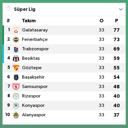
Süper Lig
#
Takım
O
P
1
Galatasaray
33
77
2
Fenerbahçe
33
73
3
Trabzonspor
33
69
4
Beşiktaş
33
59
5
Göztepe
33
55
6
Başakşehir
33
54
7
Samsunspor
33
48
8
Rizespor
33
40
9
Konyaspor
33
40
10
Alanyaspor
33
37