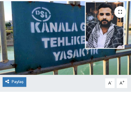
Paylaş
-
+
A
A