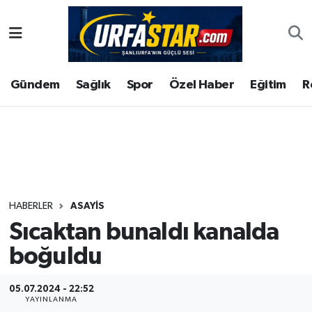
ASAYİS
Şanlıurfa Nöbetçi Eczaneler
Gündem
Sağlık
Spor
Özel Haber
Eğitim
R
ÇEVRE
Şanlıurfa Hava Durumu
DUNYA
Şanlıurfa Namaz Vakitleri
Eğitim
Şanlıurfa Trafik Yoğunluk Haritası
Ekonomi
Süper Lig Puan Durumu ve Fikstür
HABERLER
ASAYİS
Sıcaktan bunaldı kanalda
Gündem
Tüm Manşetler
boğuldu
Kültür
Son Dakika Haberleri
05.07.2024 - 22:52
Magazin
Haber Arşivi
YAYINLANMA