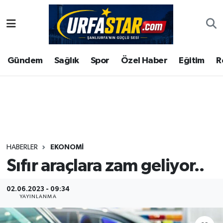
ASAYİS
Şanlıurfa Nöbetçi Eczaneler
Gündem
Sağlık
Spor
Özel Haber
Eğitim
R
ÇEVRE
Şanlıurfa Hava Durumu
DUNYA
Şanlıurfa Namaz Vakitleri
Eğitim
Şanlıurfa Trafik Yoğunluk Haritası
Ekonomi
Süper Lig Puan Durumu ve Fikstür
HABERLER
EKONOMI
Sıfır araçlara zam geliyor..
Gündem
Tüm Manşetler
Kültür
Son Dakika Haberleri
02.06.2023 - 09:34
YAYINLANMA
Magazin
Haber Arşivi