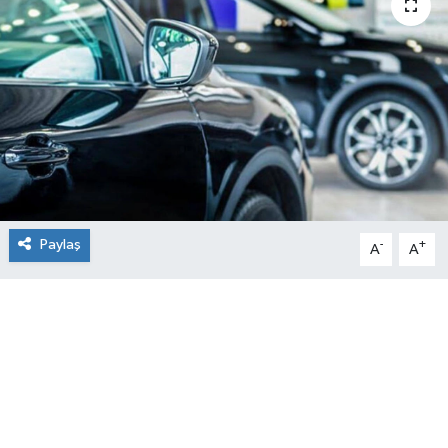
Paylaş
-
+
A
A