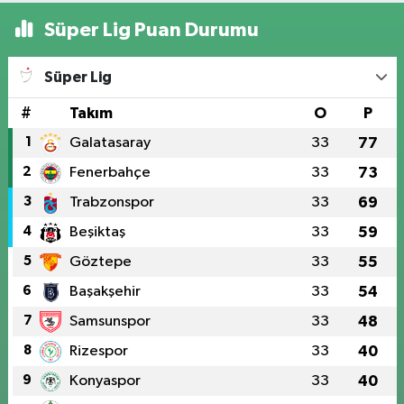
Süper Lig Puan Durumu
Süper Lig
#
Takım
O
P
1
Galatasaray
33
77
2
Fenerbahçe
33
73
3
Trabzonspor
33
69
4
Beşiktaş
33
59
5
Göztepe
33
55
6
Başakşehir
33
54
7
Samsunspor
33
48
8
Rizespor
33
40
9
Konyaspor
33
40