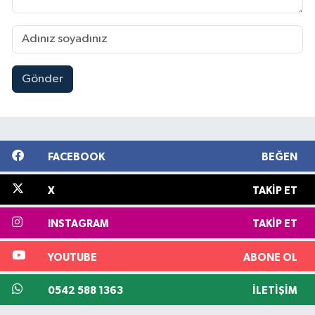
Gönder
FACEBOOK
BEĞEN
X
TAKIP ET
INSTAGRAM
TAKIP ET
YOUTUBE
ABONE OL
0542 588 1363
İLETIŞIM