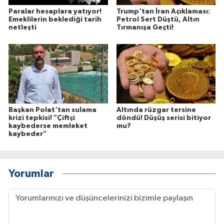
Paralar hesaplara yatıyor!
Trump'tan İran Açıklaması:
Emeklilerin beklediği tarih
Petrol Sert Düştü, Altın
netleşti
Tırmanışa Geçti!
Başkan Polat'tan sulama
Altında rüzgar tersine
krizi tepkisi! "Çiftçi
döndü! Düşüş serisi bitiyor
kaybederse memleket
mu?
kaybeder"
Yorumlar