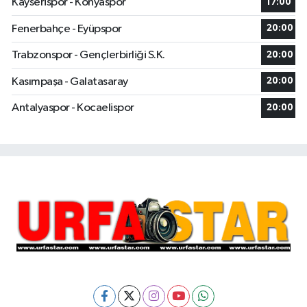
Kayserispor - Konyaspor
17:00
Fenerbahçe - Eyüpspor
20:00
Trabzonspor - Gençlerbirliği S.K.
20:00
Kasımpaşa - Galatasaray
20:00
Antalyaspor - Kocaelispor
20:00