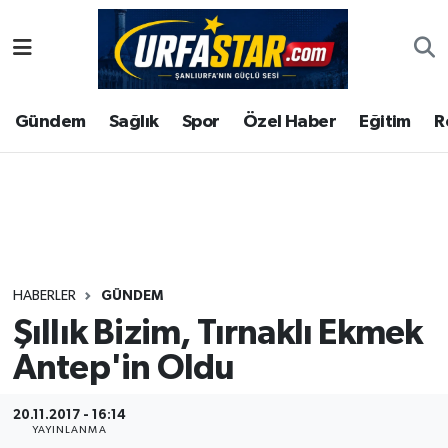
ASAYİS
Şanlıurfa Nöbetçi Eczaneler
Gündem
Sağlık
Spor
Özel Haber
Eğitim
R
ÇEVRE
Şanlıurfa Hava Durumu
DUNYA
Şanlıurfa Namaz Vakitleri
Eğitim
Şanlıurfa Trafik Yoğunluk Haritası
Ekonomi
Süper Lig Puan Durumu ve Fikstür
HABERLER
GÜNDEM
Şıllık Bizim, Tırnaklı Ekmek
Gündem
Tüm Manşetler
Antep'in Oldu
Kültür
Son Dakika Haberleri
20.11.2017 - 16:14
Magazin
Haber Arşivi
YAYINLANMA