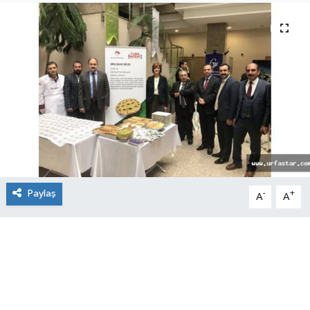
Paylaş
-
+
A
A