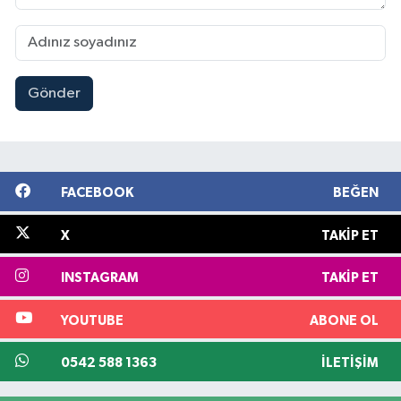
Gönder
FACEBOOK
BEĞEN
X
TAKIP ET
INSTAGRAM
TAKIP ET
YOUTUBE
ABONE OL
0542 588 1363
İLETIŞIM