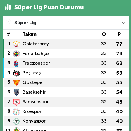
Süper Lig Puan Durumu
Süper Lig
#
Takım
O
P
1
Galatasaray
33
77
2
Fenerbahçe
33
73
3
Trabzonspor
33
69
4
Beşiktaş
33
59
5
Göztepe
33
55
6
Başakşehir
33
54
7
Samsunspor
33
48
8
Rizespor
33
40
9
Konyaspor
33
40
10
Alanyaspor
33
37