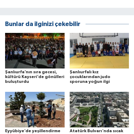
Bunlar da ilginizi çekebilir
Şanlıurfa’nın sıra gecesi,
Şanlıurfalı kız
kültürü Kayseri’de gönülleri
çocuklarından judo
buluşturdu
sporuna yoğun ilgi
Eyyübiye’de yeşillendirme
Atatürk Bulvarı'nda sıcak