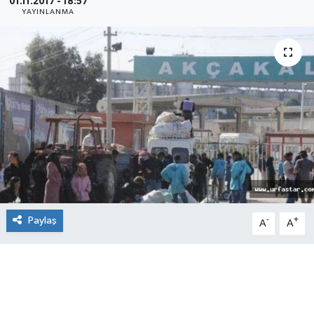
01.11.2017 - 18:57
YAYINLANMA
Paylaş
-
+
A
A