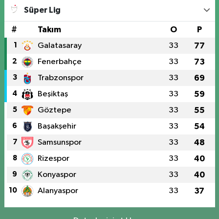
Süper Lig
#
Takım
O
P
1
Galatasaray
33
77
2
Fenerbahçe
33
73
3
Trabzonspor
33
69
4
Beşiktaş
33
59
5
Göztepe
33
55
6
Başakşehir
33
54
7
Samsunspor
33
48
8
Rizespor
33
40
9
Konyaspor
33
40
10
Alanyaspor
33
37