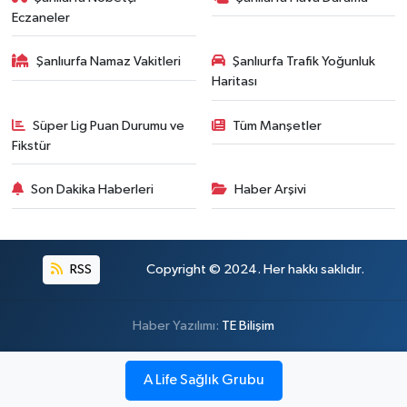
Eczaneler
Şanlıurfa Namaz Vakitleri
Şanlıurfa Trafik Yoğunluk
Haritası
Süper Lig Puan Durumu ve
Tüm Manşetler
Fikstür
Son Dakika Haberleri
Haber Arşivi
RSS
Copyright © 2024. Her hakkı saklıdır.
Haber Yazılımı:
TE Bilişim
A Life Sağlık Grubu