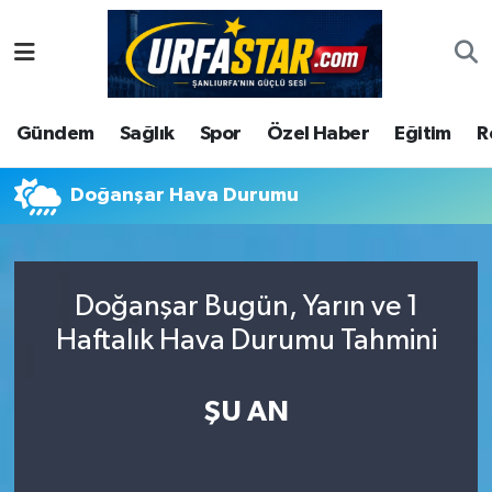
ASAYİS
Şanlıurfa Nöbetçi Eczaneler
Gündem
Sağlık
Spor
Özel Haber
Eğitim
R
ÇEVRE
Şanlıurfa Hava Durumu
DUNYA
Şanlıurfa Namaz Vakitleri
Doğanşar Hava Durumu
Eğitim
Şanlıurfa Trafik Yoğunluk Haritası
Doğanşar Bugün, Yarın ve 1
Ekonomi
Süper Lig Puan Durumu ve Fikstür
Haftalık Hava Durumu Tahmini
Gündem
Tüm Manşetler
ŞU AN
Kültür
Son Dakika Haberleri
Magazin
Haber Arşivi