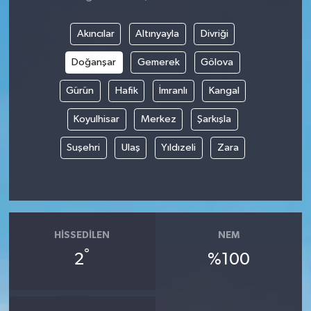
Akıncılar
Altınyayla
Divriği
Doğanşar
Gemerek
Gölova
Gürün
Hafik
İmranlı
Kangal
Koyulhisar
Merkez
Şarkışla
Suşehri
Ulaş
Yıldızeli
Zara
HISSEDILEN
NEM
°
2
%100