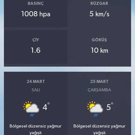
BASINÇ
RÜZGAR
1008
5
hpa
km/s
ÇIY
GÖRÜŞ
1.6
10
km
24 MART
25 MART
SALI
ÇARŞAMBA
°
°
4
5
Bölgesel düzensiz yağmur
Bölgesel düzensiz yağmur
yağışlı
yağışlı