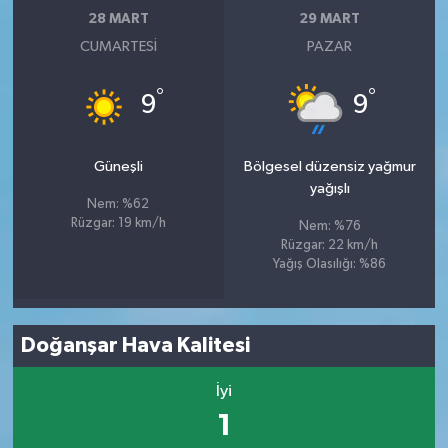
28 MART
29 MART
CUMARTESI
PAZAR
°
°
9
9
Güneşli
Bölgesel düzensiz yağmur
yağışlı
Nem: %62
Rüzgar: 19 km/h
Nem: %76
Rüzgar: 22 km/h
Yağış Olasılığı: %86
Doğanşar Hava Kalitesi
İyi
1