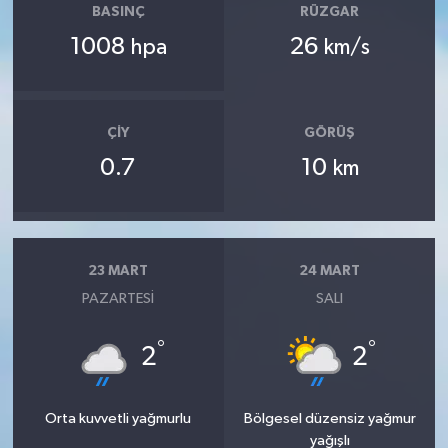
BASINÇ
RÜZGAR
1008
26
hpa
km/s
ÇIY
GÖRÜŞ
0.7
10
km
23 MART
24 MART
PAZARTESI
SALI
°
°
2
2
Orta kuvvetli yağmurlu
Bölgesel düzensiz yağmur
yağışlı