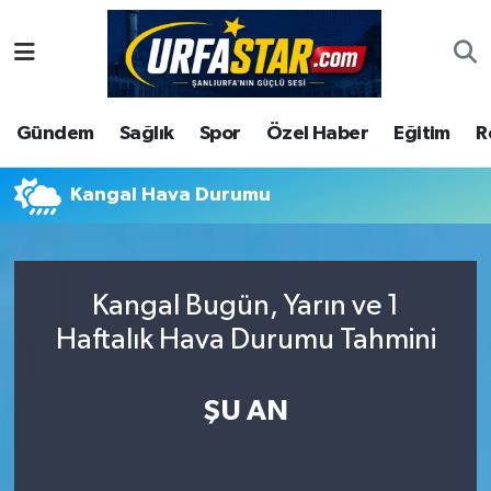
ASAYİS
Şanlıurfa Nöbetçi Eczaneler
Gündem
Sağlık
Spor
Özel Haber
Eğitim
R
ÇEVRE
Şanlıurfa Hava Durumu
DUNYA
Şanlıurfa Namaz Vakitleri
Kangal Hava Durumu
Eğitim
Şanlıurfa Trafik Yoğunluk Haritası
Kangal Bugün, Yarın ve 1
Ekonomi
Süper Lig Puan Durumu ve Fikstür
Haftalık Hava Durumu Tahmini
Gündem
Tüm Manşetler
ŞU AN
Kültür
Son Dakika Haberleri
Magazin
Haber Arşivi