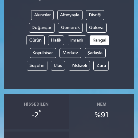
Akıncılar
Altınyayla
Divriği
Doğanşar
Gemerek
Gölova
Gürün
Hafik
İmranlı
Kangal
Koyulhisar
Merkez
Şarkışla
Suşehri
Ulaş
Yıldızeli
Zara
HISSEDILEN
NEM
°
-2
%91