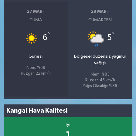
27 MART
28 MART
CUMA
CUMARTESI
°
°
6
5
Güneşli
Bölgesel düzensiz yağmur
yağışlı
Nem: %69
Rüzgar: 22 km/h
Nem: %83
Rüzgar: 45 km/h
Yağış Olasılığı: %86
Kangal Hava Kalitesi
İyi
1