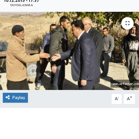
10.12.2015 - 17:37
YAYINLANMA
Paylaş
-
+
A
A