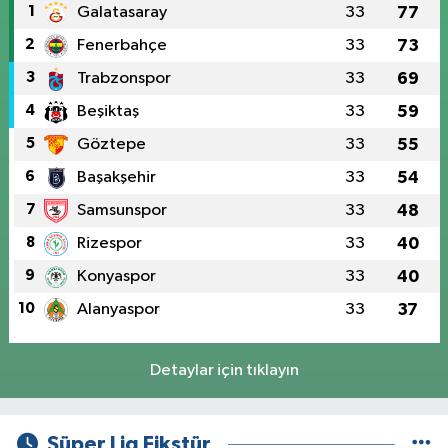
1
Galatasaray
33
77
2
Fenerbahçe
33
73
3
Trabzonspor
33
69
4
Beşiktaş
33
59
5
Göztepe
33
55
6
Başakşehir
33
54
7
Samsunspor
33
48
8
Rizespor
33
40
9
Konyaspor
33
40
10
Alanyaspor
33
37
Detaylar için tıklayın
Süper Lig Fikstür