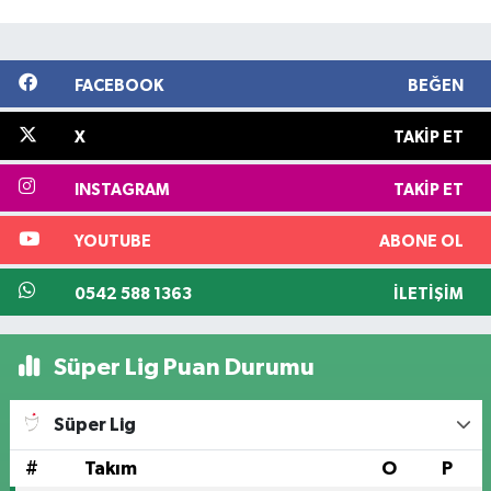
FACEBOOK
BEĞEN
X
TAKIP ET
INSTAGRAM
TAKIP ET
YOUTUBE
ABONE OL
0542 588 1363
İLETIŞIM
Süper Lig Puan Durumu
Süper Lig
#
Takım
O
P