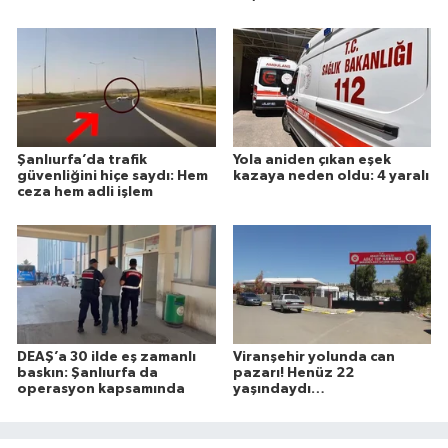
Şanlıurfa’da trafik
Yola aniden çıkan eşek
güvenliğini hiçe saydı: Hem
kazaya neden oldu: 4 yaralı
ceza hem adli işlem
DEAŞ’a 30 ilde eş zamanlı
Viranşehir yolunda can
baskın: Şanlıurfa da
pazarı! Henüz 22
operasyon kapsamında
yaşındaydı…