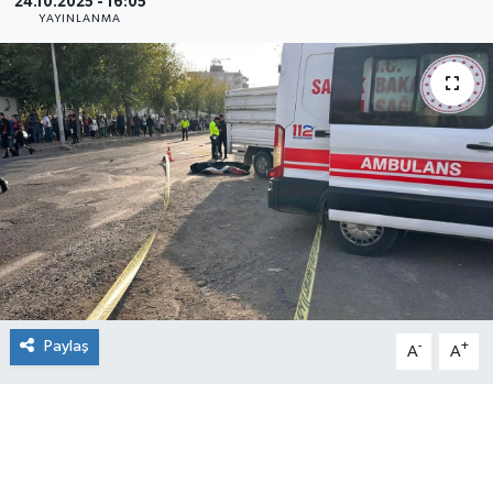
24.10.2025 - 16:05
YAYINLANMA
Paylaş
-
+
A
A