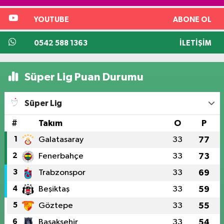
YOUTUBE
ABONE OL
0542 588 1363
İLETIŞIM
Süper Lig Puan Durumu
Süper Lig
#
Takım
O
P
1
Galatasaray
33
77
2
Fenerbahçe
33
73
3
Trabzonspor
33
69
4
Beşiktaş
33
59
5
Göztepe
33
55
6
Başakşehir
33
54