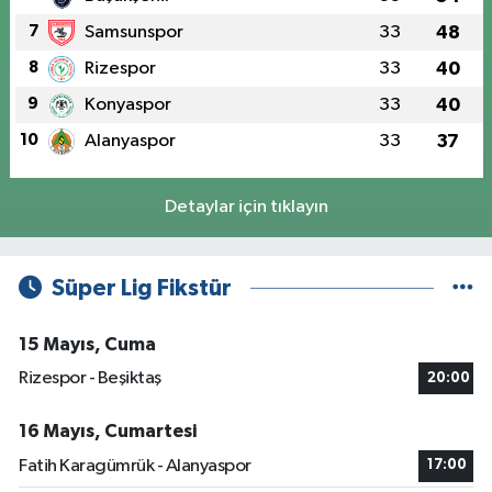
7
Samsunspor
33
48
8
Rizespor
33
40
9
Konyaspor
33
40
10
Alanyaspor
33
37
Detaylar için tıklayın
Süper Lig Fikstür
15 Mayıs, Cuma
Rizespor - Beşiktaş
20:00
16 Mayıs, Cumartesi
Fatih Karagümrük - Alanyaspor
17:00