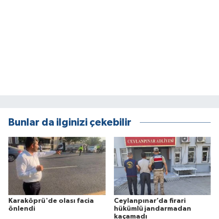
Bunlar da ilginizi çekebilir
Karaköprü'de olası facia
Ceylanpınar’da firari
önlendi
hükümlü jandarmadan
kaçamadı