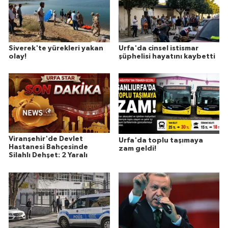
Siverek'te yürekleri yakan
Urfa'da cinsel istismar
olay!
şüphelisi hayatını kaybetti
Viranşehir'de Devlet
Urfa'da toplu taşımaya
Hastanesi Bahçesinde
zam geldi!
Silahlı Dehşet: 2 Yaralı