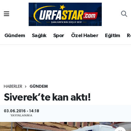
ASAYİS
Şanlıurfa Nöbetçi Eczaneler
Gündem
Sağlık
Spor
Özel Haber
Eğitim
R
ÇEVRE
Şanlıurfa Hava Durumu
DUNYA
Şanlıurfa Namaz Vakitleri
Eğitim
Şanlıurfa Trafik Yoğunluk Haritası
Ekonomi
Süper Lig Puan Durumu ve Fikstür
HABERLER
GÜNDEM
Siverek’te kan aktı!
Gündem
Tüm Manşetler
Kültür
Son Dakika Haberleri
03.06.2016 - 14:18
YAYINLANMA
Magazin
Haber Arşivi