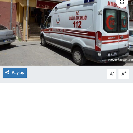
Paylaş
-
+
A
A