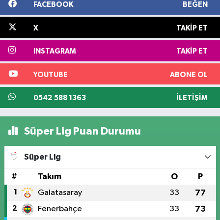
FACEBOOK
BEĞEN
X
TAKIP ET
INSTAGRAM
TAKIP ET
YOUTUBE
ABONE OL
0542 588 1363
İLETIŞIM
Süper Lig Puan Durumu
Süper Lig
#
Takım
O
P
1
Galatasaray
33
77
2
Fenerbahçe
33
73