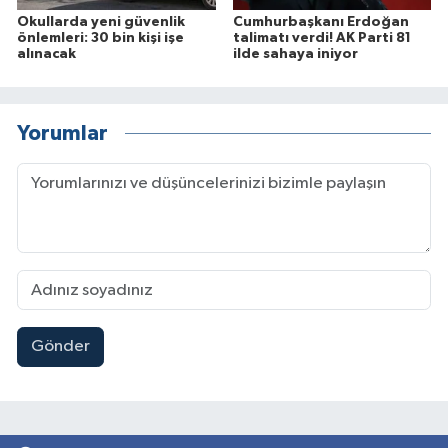
Okullarda yeni güvenlik
Cumhurbaşkanı Erdoğan
önlemleri: 30 bin kişi işe
talimatı verdi! AK Parti 81
alınacak
ilde sahaya iniyor
Yorumlar
Gönder