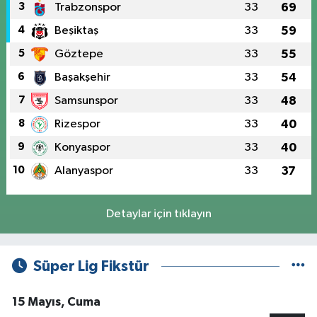
3
Trabzonspor
33
69
4
Beşiktaş
33
59
5
Göztepe
33
55
6
Başakşehir
33
54
7
Samsunspor
33
48
8
Rizespor
33
40
9
Konyaspor
33
40
10
Alanyaspor
33
37
Detaylar için tıklayın
Süper Lig Fikstür
15 Mayıs, Cuma