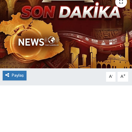
Paylaş
-
+
A
A