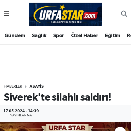
ASAYİS
Şanlıurfa Nöbetçi Eczaneler
Gündem
Sağlık
Spor
Özel Haber
Eğitim
R
ÇEVRE
Şanlıurfa Hava Durumu
DUNYA
Şanlıurfa Namaz Vakitleri
Eğitim
Şanlıurfa Trafik Yoğunluk Haritası
Ekonomi
Süper Lig Puan Durumu ve Fikstür
HABERLER
ASAYİS
Siverek'te silahlı saldırı!
Gündem
Tüm Manşetler
Kültür
Son Dakika Haberleri
17.05.2024 - 14:39
YAYINLANMA
Magazin
Haber Arşivi