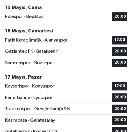
15 Mayıs, Cuma
Rizespor - Beşiktaş
20:00
16 Mayıs, Cumartesi
Fatih Karagümrük - Alanyaspor
17:00
Gaziantep FK - Başakşehir
20:00
Samsunspor - Göztepe
20:00
17 Mayıs, Pazar
Kayserispor - Konyaspor
17:00
Fenerbahçe - Eyüpspor
20:00
Trabzonspor - Gençlerbirliği S.K.
20:00
Kasımpaşa - Galatasaray
20:00
Antalyaspor - Kocaelispor
20:00