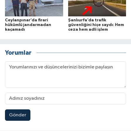
Ceylanpınar’da firari
Şanlıurfa’da trafik
hükümlü jandarmadan
güvenliğini hiçe saydı: Hem
kaçamadı
ceza hem adli işlem
Yorumlar
Gönder