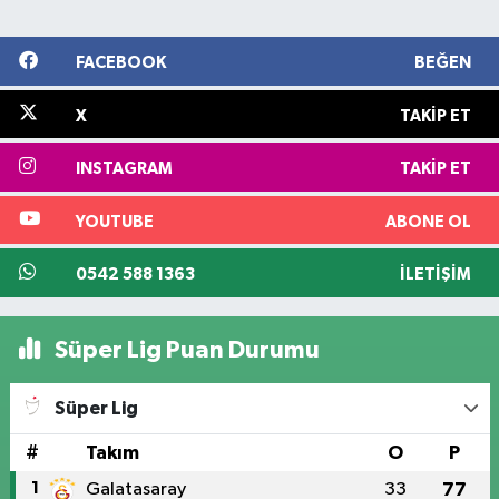
FACEBOOK
BEĞEN
X
TAKIP ET
INSTAGRAM
TAKIP ET
YOUTUBE
ABONE OL
0542 588 1363
İLETIŞIM
Süper Lig Puan Durumu
Süper Lig
#
Takım
O
P
1
Galatasaray
33
77