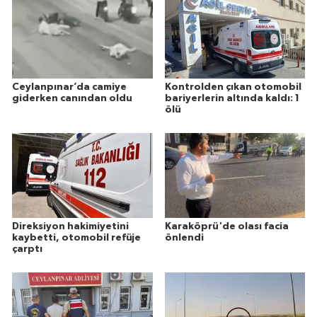
Ceylanpınar’da camiye
Kontrolden çıkan otomobil
giderken canından oldu
bariyerlerin altında kaldı: 1
ölü
Direksiyon hakimiyetini
Karaköprü'de olası facia
kaybetti, otomobil refüje
önlendi
çarptı