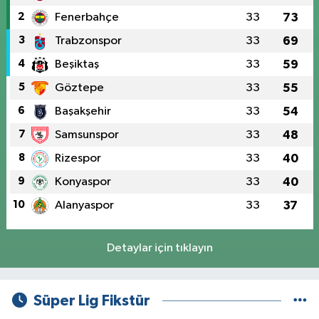
2
Fenerbahçe
33
73
3
Trabzonspor
33
69
4
Beşiktaş
33
59
5
Göztepe
33
55
6
Başakşehir
33
54
7
Samsunspor
33
48
8
Rizespor
33
40
9
Konyaspor
33
40
10
Alanyaspor
33
37
Detaylar için tıklayın
Süper Lig Fikstür